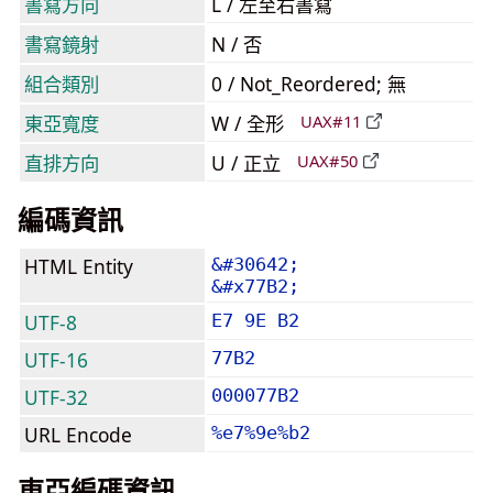
書寫方向
L / 左至右書寫
書寫鏡射
N / 否
組合類別
0 / Not_Reordered; 無
東亞寬度
W / 全形
UAX#11
直排方向
U / 正立
UAX#50
編碼資訊
HTML Entity
&#30642;
&#x77B2;
UTF-8
E7 9E B2
UTF-16
77B2
UTF-32
000077B2
URL Encode
%e7%9e%b2
東亞編碼資訊