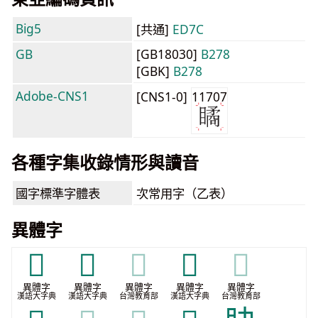
Big5
[共通]
ED7C
GB
[GB18030]
B278
[GBK]
B278
Adobe-CNS1
[CNS1-0]
11707
各種字集收錄情形與讀音
國字標準字體表
次常用字（乙表）
異體字
𥄎
𥄴
𥄴
𥄵
𥄵
異體字
異體字
異體字
異體字
異體字
漢語大字典
漢語大字典
台灣教育部
漢語大字典
台灣教育部