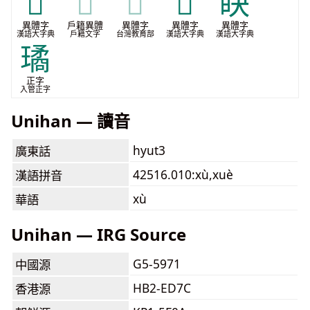
𥅛
𥅛
𥅛
𥅜
䀗
異體字
戶籍異體
異體字
異體字
異體字
漢語大字典
戶籍文字
台灣教育部
漢語大字典
漢語大字典
璚
正字
入管正字
Unihan — 讀音
hyut3
廣東話
42516.010:xù,xuè
漢語拼音
xù
華語
Unihan — IRG Source
G5-5971
中國源
HB2-ED7C
香港源