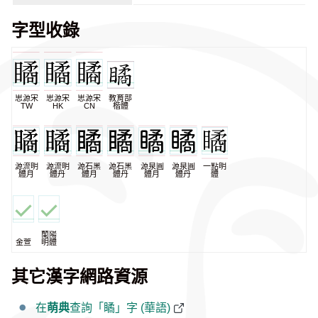
字型收錄
思源宋
思源宋
思源宋
教育部
TW
HK
CN
楷體
源流明
源流明
源石黑
源石黑
源泉圓
源泉圓
一點明
體月
體丹
體月
體丹
體月
體丹
體
蘭陽
金萱
明體
其它漢字網路資源
在
萌典
查詢「瞲」字 (華語)