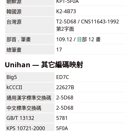
KP1-5F0A
朝鮮源
K2-4B73
韓國源
T2-5D68 / CNS11643-1992
台灣源
第2字面
部首 . 筆畫
109.12 /
⽬
部 12 畫
17
總筆畫
Unihan — 其它編碼映射
Big5
ED7C
kCCCII
22627B
2-5D68
通用漢字標準交換碼
2-5D68
中文標準交換碼
GB/T 13132
5781
KPS 10721-2000
5F0A