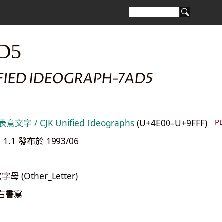
D5
IFIED IDEOGRAPH-7AD5
意文字 / CJK Unified Ideographs
(U+4E00–U+9FFF)
P
e 1.1 發布於 1993/06
字母 (Other_Letter)
至右書寫