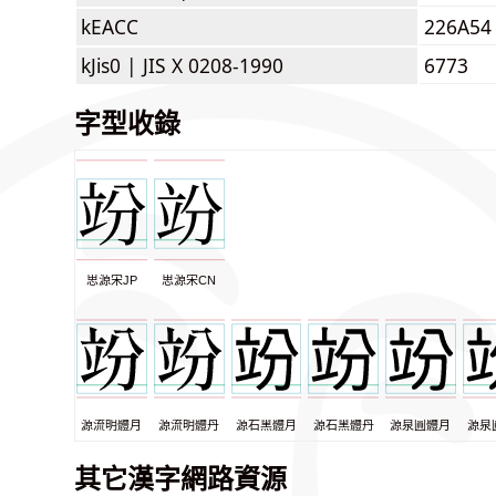
kEACC
226A54
kJis0 |
JIS X 0208-1990
6773
字型收錄
思源宋JP
思源宋CN
源流明體月
源流明體丹
源石黑體月
源石黑體丹
源泉圓體月
源泉
其它漢字網路資源