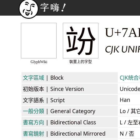
竕
U+7A
CJK UN
GlyphWiki
裝置上的字型
文字區域
| Block
CJK統合表
初始版本
| Since Version
Unicod
Han
文字語系
| Script
一般分類
| General Category
Lo / 其它
書寫方向
| Bidirectional Class
L / 左
書寫鏡射
| Bidirectional Mirrored
N / 否