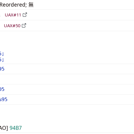
_Reordered; 無
形
UAX#11
立
UAX#50
5;
5;
95
D5
%95
UAO]
94B7