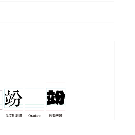
7
匯文明朝體
Oradano
饅頭黑體