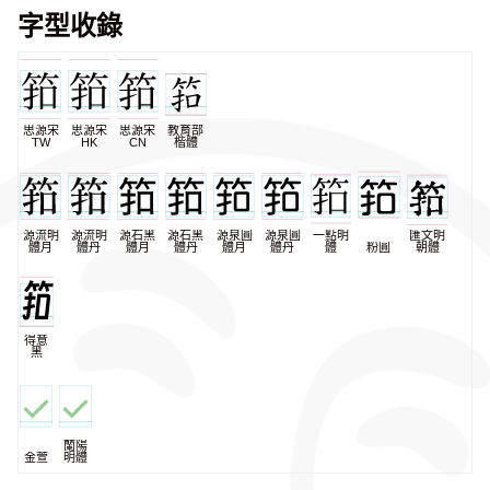
字型收錄
思源宋
思源宋
思源宋
教育部
TW
HK
CN
楷體
源流明
源流明
源石黑
源石黑
源泉圓
源泉圓
一點明
匯文明
體月
體丹
體月
體丹
體月
體丹
體
粉圓
朝體
得意
黑
蘭陽
金萱
明體