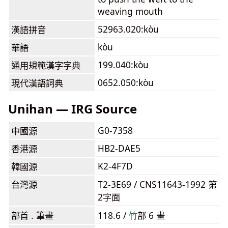
weaving mouth
52963.020:kòu
漢語拼音
kòu
華語
199.040:kòu
通用規範漢字字典
0652.050:kòu
現代漢語詞典
Unihan — IRG Source
G0-7358
中國源
HB2-DAE5
香港源
K2-4F7D
韓國源
台灣源
T2-3E69 / CNS11643-1992 第
2字面
部首 . 筆畫
118.6 /
⽵
部 6 畫