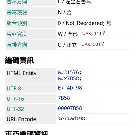
書寫方向
L / 左至右書寫
書寫鏡射
N / 否
組合類別
0 / Not_Reordered; 無
東亞寬度
W / 全形
UAX#11
直排方向
U / 正立
UAX#50
編碼資訊
HTML Entity
&#31576;
&#x7B58;
UTF-8
E7 AD 98
UTF-16
7B58
UTF-32
00007B58
URL Encode
%e7%ad%98
東亞編碼資訊