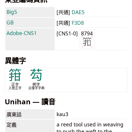
Big5
[共通]
DAE5
GB
[共通]
F3D8
Adobe-CNS1
[CNS1-0]
8794
異體字
箝
芶
正字
例字
入管正字
古僮字字典
Unihan — 讀音
kau3
廣東話
a reed tool used in weaving
定義
to push the weft to the