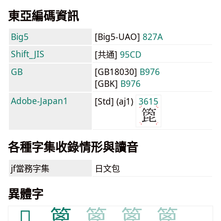
東亞編碼資訊
Big5
[Big5-UAO]
827A
Shift_JIS
[共通]
95CD
GB
[GB18030]
B976
[GBK]
B976
Adobe-Japan1
[Std] (aj1)
3615
各種字集收錄情形與讀音
jf當務字集
日文包
異體字
𫞾
篦
篦
篦
篦