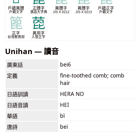
戶籍異體
正體字
異體字
異體字
戶籍正字
戶籍文字
漢語大字典
JIS X 0212
JIS X 0213
戶籍文字
篦
萞
正字
異用字
台灣教育部
入管正字
Unihan — 讀音
bei6
廣東話
fine-toothed comb; comb
定義
hair
HERA NO
日語訓讀
HEI
日語音讀
bì
華語
bei
唐詩