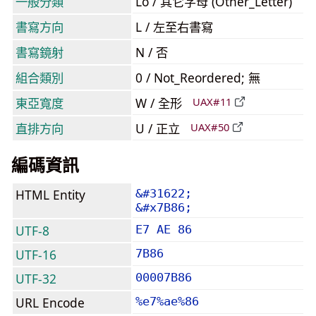
一般分類
Lo / 其它字母 (Other_Letter)
書寫方向
L / 左至右書寫
書寫鏡射
N / 否
組合類別
0 / Not_Reordered; 無
東亞寬度
W / 全形
UAX#11
直排方向
U / 正立
UAX#50
編碼資訊
HTML Entity
&#31622;
&#x7B86;
UTF-8
E7 AE 86
UTF-16
7B86
UTF-32
00007B86
URL Encode
%e7%ae%86