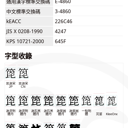
E-4860
通用漢字標準交換碼
3-4860
中文標準交換碼
kEACC
226C46
JIS X 0208-1990
4247
KPS 10721-2000
645F
字型收錄
思源宋
思源宋
JP
CN
源流明
源流明
源石黑
源石黑
源泉圓
源泉圓
一點明
體月
體丹
體月
體丹
體月
體丹
體
芫荽
KleeOne