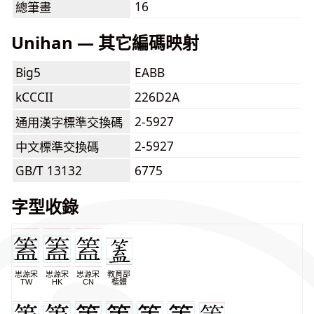
16
總筆畫
Unihan — 其它編碼映射
Big5
EABB
kCCCII
226D2A
2-5927
通用漢字標準交換碼
2-5927
中文標準交換碼
GB/T 13132
6775
字型收錄
思源宋
思源宋
思源宋
教育部
TW
HK
CN
楷體