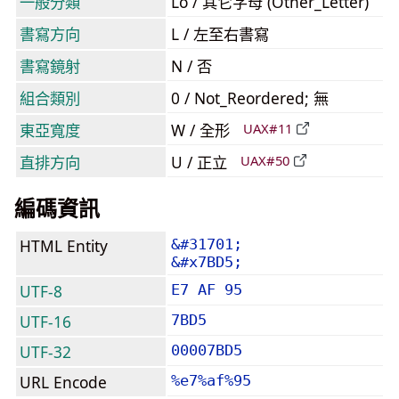
一般分類
Lo / 其它字母 (Other_Letter)
書寫方向
L / 左至右書寫
書寫鏡射
N / 否
組合類別
0 / Not_Reordered; 無
東亞寬度
W / 全形
UAX#11
直排方向
U / 正立
UAX#50
編碼資訊
HTML Entity
&#31701;
&#x7BD5;
UTF-8
E7 AF 95
UTF-16
7BD5
UTF-32
00007BD5
URL Encode
%e7%af%95