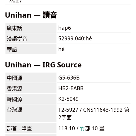
入管正字
Unihan — 讀音
hap6
廣東話
52999.040:hé
漢語拼音
hé
華語
Unihan — IRG Source
G5-636B
中國源
HB2-EABB
香港源
K2-5049
韓國源
台灣源
T2-5927 / CNS11643-1992 第
2字面
部首 . 筆畫
118.10 /
⽵
部 10 畫