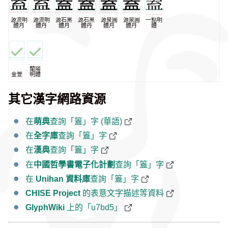
源流明
源流明
源石黑
源石黑
源泉圓
源泉圓
一點明
體月
體丹
體月
體丹
體月
體丹
體
蘭陽
金萱
明體
其它漢字網路資源
在
萌典
查詢「篕」字 (華語)
在
全字庫
查詢「篕」字
在
漢典
查詢「篕」字
在
中國哲學書電子化計劃
查詢「篕」字
在
Unihan 資料庫
查詢「篕」字
CHISE Project
的表意文字描述等資料
GlyphWiki
上的「u7bd5」