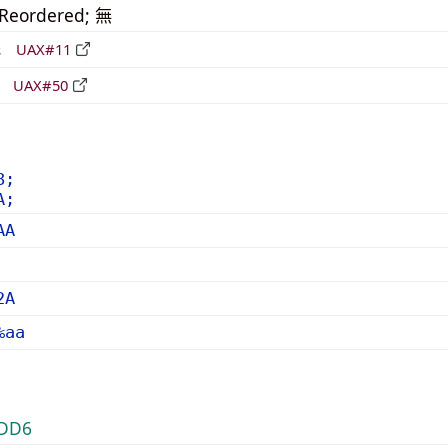
_Reordered; 無
形
UAX#11
立
UAX#50
8;
A;
AA
2A
%aa
DD6