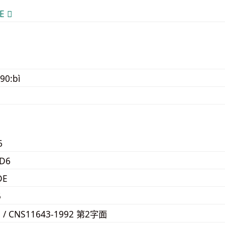
 𰬎
90:bì
6
D6
DE
5
3 / CNS11643-1992 第2字面