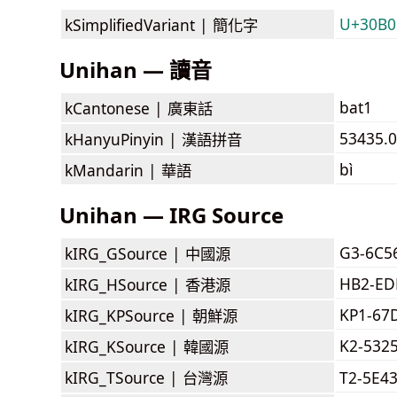
U+30B0E
kSimplifiedVariant |
簡化字
Unihan — 讀音
bat1
kCantonese |
廣東話
53435.0
kHanyuPinyin |
漢語拼音
bì
kMandarin |
華語
Unihan — IRG Source
G3-6C5
kIRG_GSource |
中國源
HB2-ED
kIRG_HSource |
香港源
KP1-67
kIRG_KPSource |
朝鮮源
K2-532
kIRG_KSource |
韓國源
kIRG_TSource |
台灣源
T2-5E4