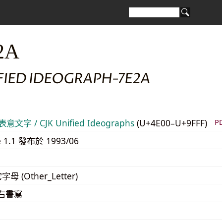
2A
FIED IDEOGRAPH-7E2A
意文字 / CJK Unified Ideographs
(U+4E00–U+9FFF)
P
e 1.1 發布於 1993/06
字母 (Other_Letter)
至右書寫