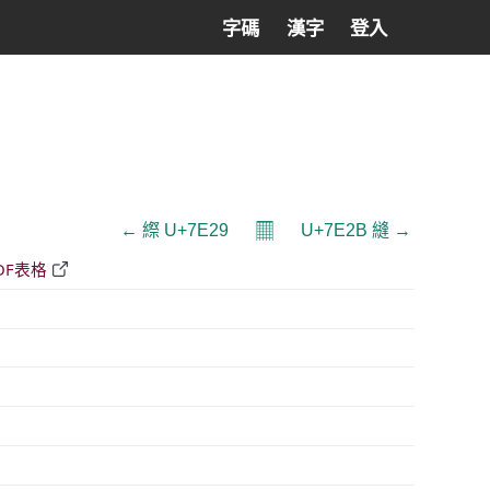
字碼
漢字
登入
𝄜
← 縩 U+7E29
U+7E2B 縫 →
DF表格