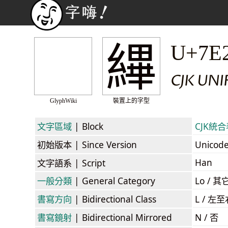
縪
U+7E
CJK UNI
GlyphWiki
裝置上的字型
文字區域
| Block
CJK統合表
初始版本
| Since Version
Unicod
Han
文字語系
| Script
一般分類
| General Category
Lo / 其它
書寫方向
| Bidirectional Class
L / 左
書寫鏡射
| Bidirectional Mirrored
N / 否