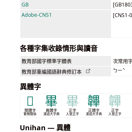
GB
[GB180
Adobe-CNS1
[CNS1-
各種字集收錄情形與讀音
教育部
國字標準字體表
次常用
ㄅㄧˋ
教育部
重編國語辭典
修訂本
異體字
𰬎
畢
畢
韠
韠
簡體字
異體字
正字
正體字
正字
繁簡關係
漢語大字典
入管正字
漢語大字典
入管正字
Unihan — 異體