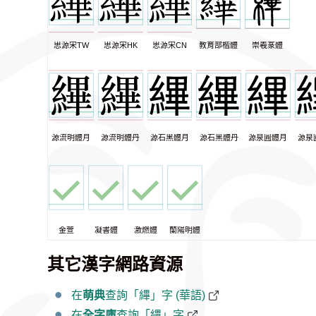
思源宋TW
思源宋HK
思源宋CN
教育部楷體
崇羲篆體
源流明體月
源流明體丹
源石黑體月
源石黑體丹
源泉圓體月
源泉
金萱
凝書體
激燃體
蘭陽明體
其它漢字網路資源
在
萌典
查詢「縪」字 (華語)
在
全字庫
查詢「縪」字