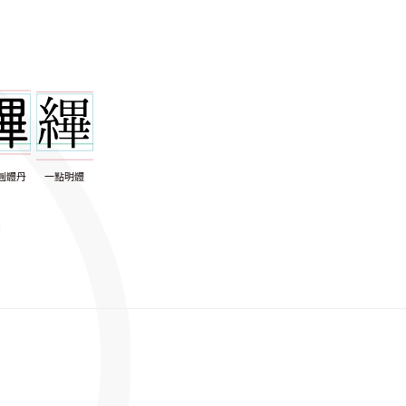
圓體丹
一點明體