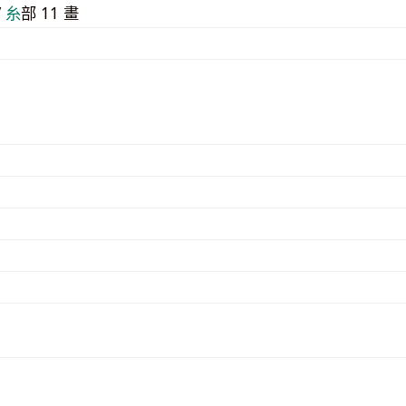
/
⽷
部 11 畫