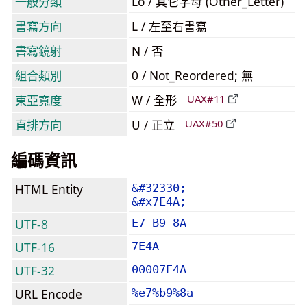
一般分類
Lo / 其它字母 (Other_Letter)
書寫方向
L / 左至右書寫
書寫鏡射
N / 否
組合類別
0 / Not_Reordered; 無
東亞寬度
W / 全形
UAX#11
直排方向
U / 正立
UAX#50
編碼資訊
HTML Entity
&#32330;
&#x7E4A;
UTF-8
E7 B9 8A
UTF-16
7E4A
UTF-32
00007E4A
URL Encode
%e7%b9%8a