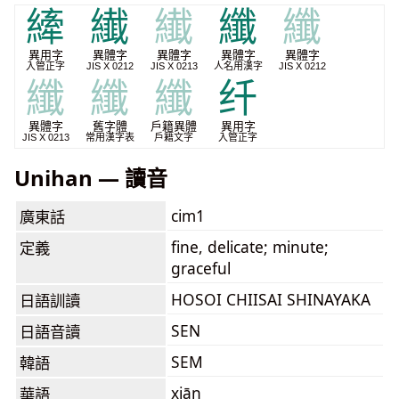
縴
纎
纎
纖
纖
異用字
異體字
異體字
異體字
異體字
入管正字
JIS X 0212
JIS X 0213
人名用漢字
JIS X 0212
纖
纖
纖
纤
異體字
舊字體
戶籍異體
異用字
JIS X 0213
常用漢字表
戶籍文字
入管正字
Unihan — 讀音
cim1
廣東話
fine, delicate; minute;
定義
graceful
HOSOI CHIISAI SHINAYAKA
日語訓讀
SEN
日語音讀
SEM
韓語
xiān
華語