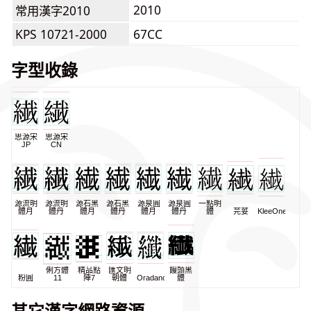
2010
常用漢字2010
KPS 10721-2000
67CC
字型收錄
思源宋
思源宋
JP
CN
源流明
源流明
源石黑
源石黑
源泉圓
源泉圓
一點明
體月
體丹
體月
體丹
體月
體丹
體
芫荽
KleeOne
俐方體
精品點
匯文明
饅頭黑
粉圓
11
陣7
朝體
Oradano
體
其它漢字網路資源