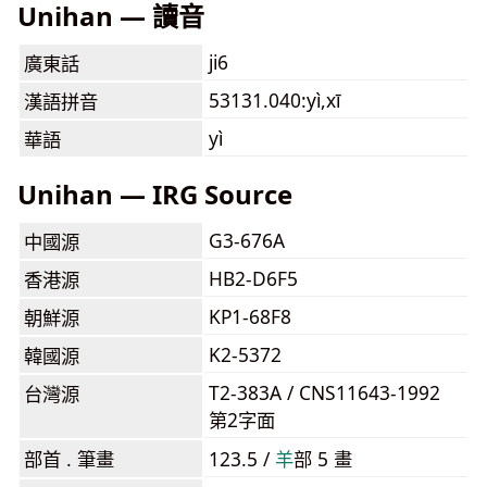
Unihan — 讀音
ji6
廣東話
53131.040:yì,xī
漢語拼音
yì
華語
Unihan — IRG Source
G3-676A
中國源
HB2-D6F5
香港源
KP1-68F8
朝鮮源
K2-5372
韓國源
T2-383A / CNS11643-1992
台灣源
第2字面
部首 . 筆畫
123.5 /
⽺
部 5 畫