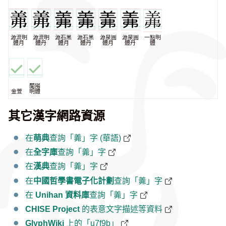
源流明
源流明
源石黑
源石黑
源泉圓
源泉圓
一點明
體月
體丹
體月
體丹
體月
體丹
體
蘭陽
金萱
明體
其它漢字網路資源
在
萌典
查詢「羛」字 (華語)
在
全字庫
查詢「羛」字
在
漢典
查詢「羛」字
在
中國哲學書電子化計劃
查詢「羛」字
在
Unihan 資料庫
查詢「羛」字
CHISE Project
的表意文字描述等資料
GlyphWiki
上的「u7f9b」