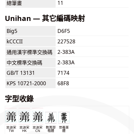
11
總筆畫
Unihan — 其它編碼映射
Big5
D6F5
kCCCII
227528
2-383A
通用漢字標準交換碼
2-383A
中文標準交換碼
GB/T 13131
7174
KPS 10721-2000
68F8
字型收錄
思源宋
思源宋
思源宋
教育部
崇羲篆
TW
HK
CN
楷體
體