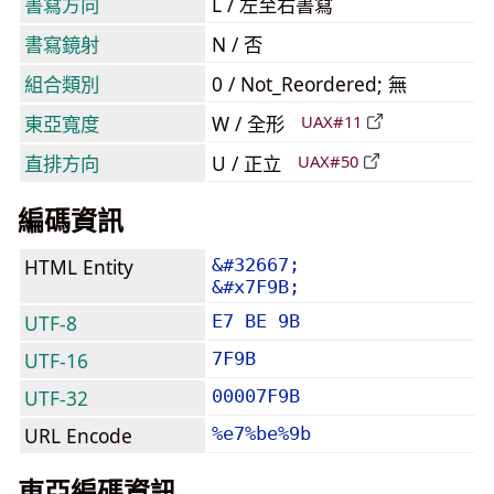
書寫方向
L / 左至右書寫
書寫鏡射
N / 否
組合類別
0 / Not_Reordered; 無
東亞寬度
W / 全形
UAX#11
直排方向
U / 正立
UAX#50
編碼資訊
HTML Entity
&#32667;
&#x7F9B;
UTF-8
E7 BE 9B
UTF-16
7F9B
UTF-32
00007F9B
URL Encode
%e7%be%9b
東亞編碼資訊