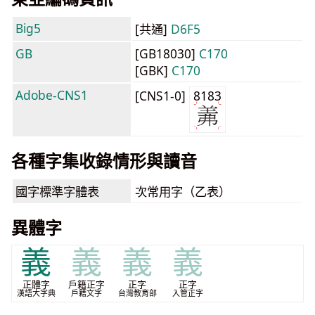
Big5
[共通]
D6F5
GB
[GB18030]
C170
[GBK]
C170
Adobe-CNS1
[CNS1-0]
8183
各種字集收錄情形與讀音
國字標準字體表
次常用字（乙表）
異體字
義
義
義
義
正體字
戶籍正字
正字
正字
漢語大字典
戶籍文字
台灣教育部
入管正字