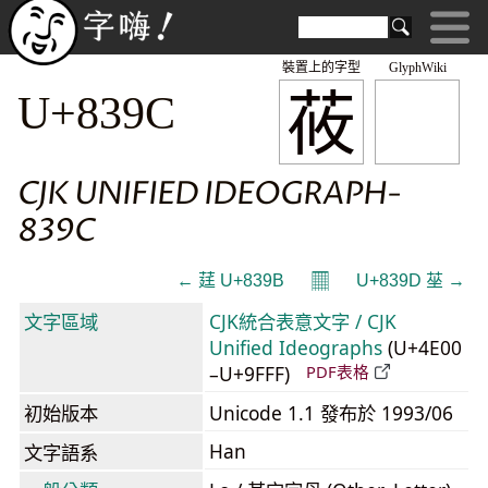
裝置上的字型
GlyphWiki
莜
U+839C
CJK UNIFIED IDEOGRAPH-
839C
𝄜
← 莛 U+839B
U+839D 莝 →
文字區域
CJK統合表意文字 / CJK
Unified Ideographs
(U+4E00
–U+9FFF)
PDF表格
初始版本
Unicode 1.1 發布於 1993/06
Han
文字語系