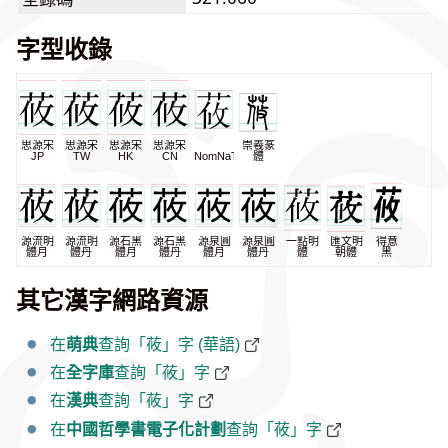
字型收錄
思源宋
思源宋
思源宋
思源宋
崇羲篆
JP
TW
HK
CN
NomNaTong
體
源流明
源流明
源石黑
源石黑
源泉圓
源泉圓
一點明
匯文明
得意
體月
體丹
體月
體丹
體月
體丹
體
朝體
黑
其它漢字網路資源
在
萌典
查詢「莜」字 (華語)
在
全字庫
查詢「莜」字
在
漢典
查詢「莜」字
在
中國哲學書電子化計劃
查詢「莜」字