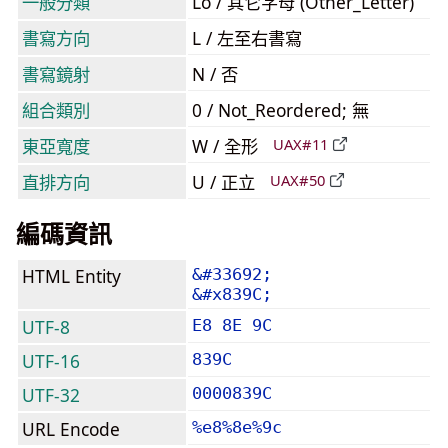
一般分類
Lo / 其它字母 (Other_Letter)
書寫方向
L / 左至右書寫
書寫鏡射
N / 否
組合類別
0 / Not_Reordered; 無
東亞寬度
W / 全形
UAX#11
直排方向
U / 正立
UAX#50
編碼資訊
HTML Entity
&#33692;
&#x839C;
UTF-8
E8 8E 9C
UTF-16
839C
UTF-32
0000839C
URL Encode
%e8%8e%9c