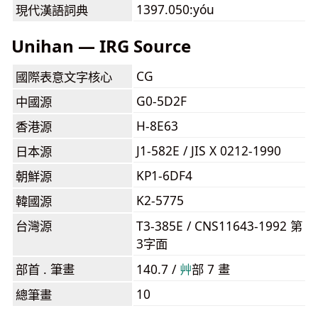
1397.050:yóu
現代漢語詞典
Unihan — IRG Source
CG
國際表意文字核心
G0-5D2F
中國源
H-8E63
香港源
J1-582E / JIS X 0212-1990
日本源
KP1-6DF4
朝鮮源
K2-5775
韓國源
台灣源
T3-385E / CNS11643-1992 第
3字面
部首 . 筆畫
140.7 /
⾋
部 7 畫
10
總筆畫