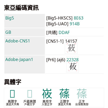
東亞編碼資訊
Big5
[Big5-HKSCS]
8E63
[Big5-UAO]
914B
GB
[共通]
DDAF
Adobe-CNS1
[CNS1-1]
14157
Adobe-Japan1
[Pr6] (aj6)
22328
異體字
𦰞
𦰞
峳
蓧
蓧
異體字
戶籍異體
異用字
正體字
正字
漢語大字典
戶籍文字
入管正字
漢語大字典
台灣教育部