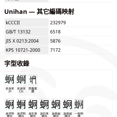
Unihan — 其它編碼映射
kCCCII
232979
GB/T 13132
6518
JIS X 0213:2004
5876
KPS 10721-2000
7172
字型收錄
思源宋
思源宋
崇羲篆
JP
CN
體
源流明
源流明
源石黑
源石黑
源泉圓
源泉圓
一點明
體月
體丹
體月
體丹
體月
體丹
體