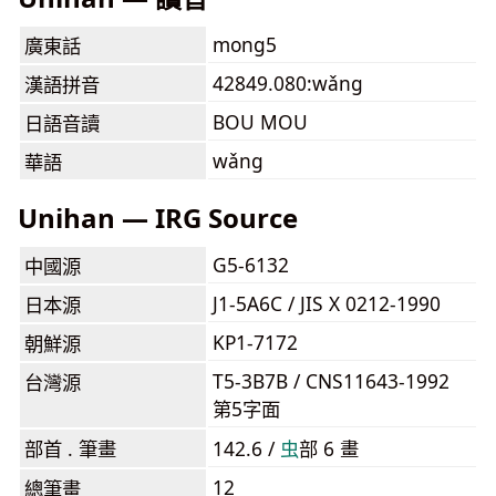
mong5
廣東話
42849.080:wǎng
漢語拼音
BOU MOU
日語音讀
wǎng
華語
Unihan — IRG Source
G5-6132
中國源
J1-5A6C / JIS X 0212-1990
日本源
KP1-7172
朝鮮源
T5-3B7B / CNS11643-1992
台灣源
第5字面
部首 . 筆畫
142.6 /
⾍
部 6 畫
12
總筆畫