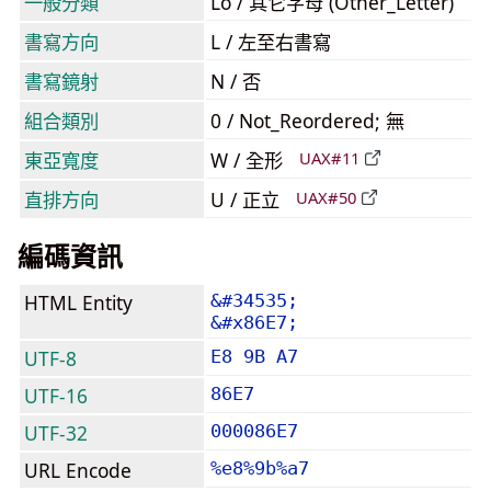
一般分類
Lo / 其它字母 (Other_Letter)
書寫方向
L / 左至右書寫
書寫鏡射
N / 否
組合類別
0 / Not_Reordered; 無
東亞寬度
W / 全形
UAX#11
直排方向
U / 正立
UAX#50
編碼資訊
HTML Entity
&#34535;
&#x86E7;
UTF-8
E8 9B A7
UTF-16
86E7
UTF-32
000086E7
URL Encode
%e8%9b%a7