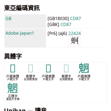
東亞編碼資訊
GB
[GB18030]
CD87
[GBK]
CD87
Adobe-Japan1
[Pr6] (aj6)
22424
異體字
𧈿
𧈿
𧍑
𧍑
䰣
戶籍異體
異體字
戶籍異體
異體字
戶籍異體
戶籍文字
台灣教育部
戶籍文字
台灣教育部
戶籍文字
魍
正體字
漢語大字典
Unihan — 讀音