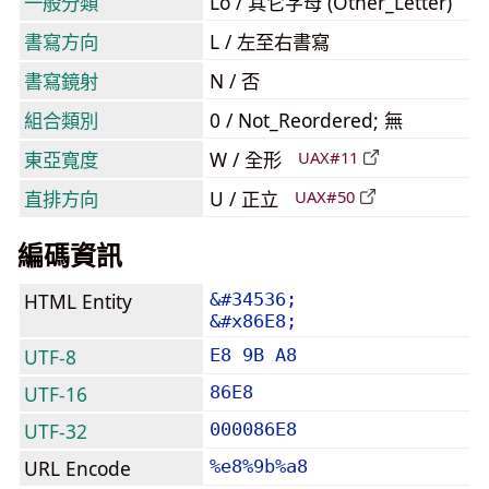
一般分類
Lo / 其它字母 (Other_Letter)
書寫方向
L / 左至右書寫
書寫鏡射
N / 否
組合類別
0 / Not_Reordered; 無
東亞寬度
W / 全形
UAX#11
直排方向
U / 正立
UAX#50
編碼資訊
HTML Entity
&#34536;
&#x86E8;
UTF-8
E8 9B A8
UTF-16
86E8
UTF-32
000086E8
URL Encode
%e8%9b%a8