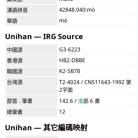
42848.040:mò
漢語拼音
mò
華語
Unihan — IRG Source
G3-6223
中國源
HB2-DBBE
香港源
K2-5B78
韓國源
台灣源
T2-4024 / CNS11643-1992 第
2字面
部首 . 筆畫
142.6 /
⾍
部 6 畫
12
總筆畫
Unihan — 其它編碼映射