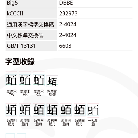
Big5
DBBE
kCCCII
232973
2-4024
通用漢字標準交換碼
2-4024
中文標準交換碼
GB/T 13131
6603
字型收錄
思源宋
思源宋
思源宋
教育部
TW
HK
CN
楷體
源流明
源流明
源石黑
源石黑
源泉圓
源泉圓
一點明
體月
體丹
體月
體丹
體月
體丹
體