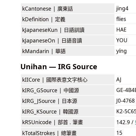
jing4
kCantonese |
廣東話
flies
kDefinition |
定義
HAE
kJapaneseKun |
日語訓讀
YOU
kJapaneseOn |
日語音讀
yíng
kMandarin |
華語
Unihan — IRG Source
AJ
kIICore |
國際表意文字核心
GE-4B4
kIRG_GSource |
中國源
J0-4768
kIRG_JSource |
日本源
K2-5C6
kIRG_KSource |
韓國源
kRSUnicode |
部首 . 筆畫
142.9 /
15
kTotalStrokes |
總筆畫