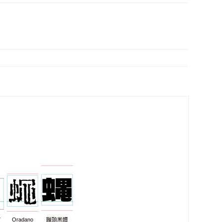
7
Oradano
饅頭黑體