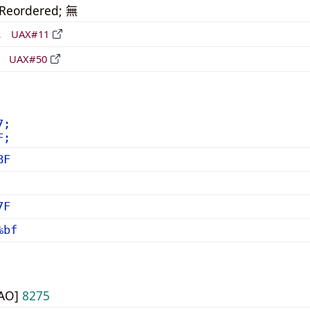
_Reordered; 無
形
UAX#11
立
UAX#50
7;
F;
BF
7F
%bf
UAO]
8275