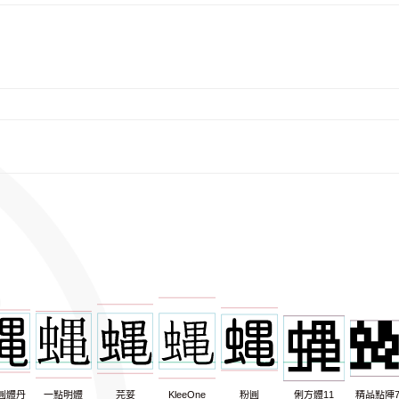
圓體丹
一點明體
芫荽
KleeOne
粉圓
俐方體11
精品點陣