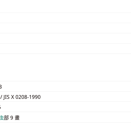
B
 / JIS X 0208-1990
5
⾍
部 9 畫