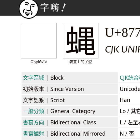
蝿
U+87
CJK UNI
GlyphWiki
裝置上的字型
文字區域
| Block
CJK統合表
初始版本
| Since Version
Unicod
Han
文字語系
| Script
一般分類
| General Category
Lo / 其它
書寫方向
| Bidirectional Class
L / 左
書寫鏡射
| Bidirectional Mirrored
N / 否