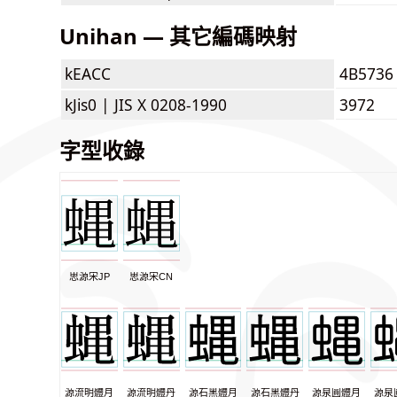
Unihan — 其它編碼映射
kEACC
4B5736
kJis0 |
JIS X 0208-1990
3972
字型收錄
思源宋JP
思源宋CN
源流明體月
源流明體丹
源石黑體月
源石黑體丹
源泉圓體月
源泉