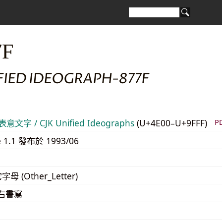
7F
FIED IDEOGRAPH-877F
意文字 / CJK Unified Ideographs
(U+4E00–U+9FFF)
P
e 1.1 發布於 1993/06
字母 (Other_Letter)
至右書寫