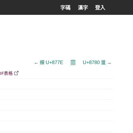
字碼
漢字
登入
𝄜
← 蝾 U+877E
U+8780 螀 →
DF表格