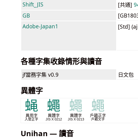
Shift_JIS
[共通]
9
GB
[GB180
Adobe-Japan1
[Std] (a
各種字集收錄情形與讀音
jf當務字集
v0.9
日文包
異體字
蝇
蠅
蠅
蠅
異用字
異體字
異體字
戶籍正字
入管正字
JIS X 0212
JIS X 0213
戶籍文字
Unihan — 讀音