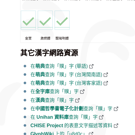
金萱
激燃體
蘭陽明體
其它漢字網路資源
在
萌典
查詢「贌」字 (華語)
在
萌典
查詢「贌」字 (台灣閩南語)
在
萌典
查詢「贌」字 (台灣客家語)
在
全字庫
查詢「贌」字
在
漢典
查詢「贌」字
在
中國哲學書電子化計劃
查詢「贌」字
在
Unihan 資料庫
查詢「贌」字
CHISE Project
的表意文字描述等資料
GlyphWiki
上的「u8d0c」