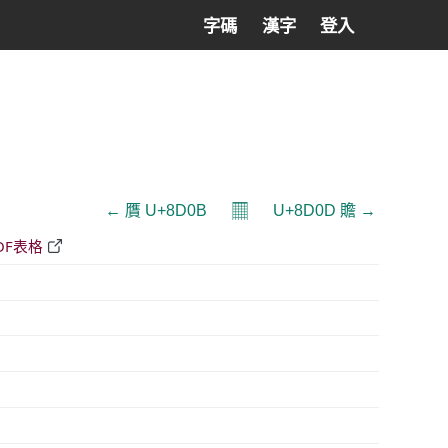
字碼
漢字
登入
𝄜
← 贋 U+8D0B
U+8D0D 贍 →
DF表格