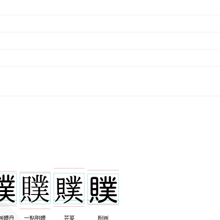
圓體丹
一點明體
芫荽
粉圓