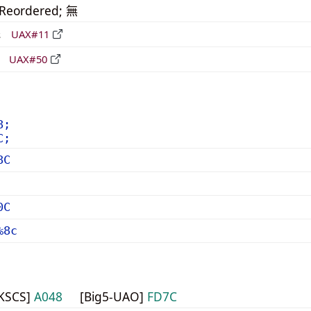
_Reordered; 無
形
UAX#11
立
UAX#50
8;
C;
8C
0C
%8c
HKSCS]
A048
[Big5-UAO]
FD7C