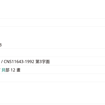
3
F / CNS11643-1992 第3字面
/
⾙
部 12 畫