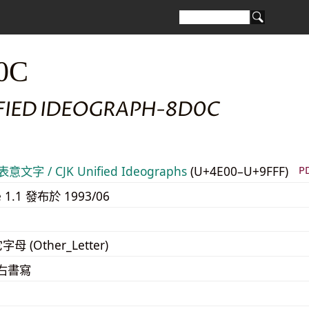
0C
IFIED IDEOGRAPH-8D0C
意文字 / CJK Unified Ideographs
(U+4E00–U+9FFF)
P
e 1.1 發布於 1993/06
字母 (Other_Letter)
至右書寫