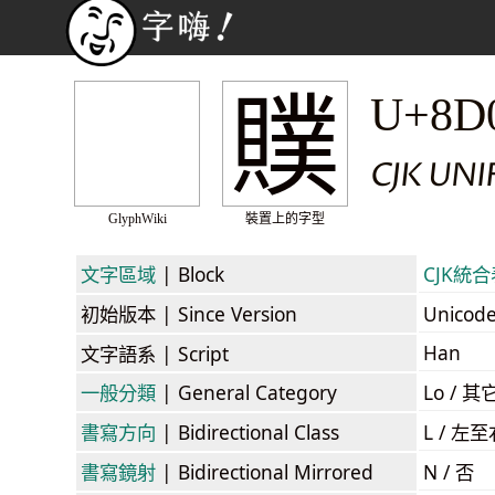
贌
U+8D
CJK UN
GlyphWiki
裝置上的字型
文字區域
| Block
CJK統合表
初始版本
| Since Version
Unicod
Han
文字語系
| Script
一般分類
| General Category
Lo / 其它
書寫方向
| Bidirectional Class
L / 左
書寫鏡射
| Bidirectional Mirrored
N / 否