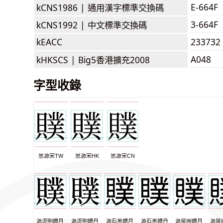
E-664F
kCNS1986 |
通用漢字標準交換碼
3-664F
kCNS1992 |
中文標準交換碼
kEACC
233732
A048
kHKSCS |
Big5香港擴充2008
字型收錄
思源宋TW
思源宋HK
思源宋CN
源流明體月
源流明體丹
源石黑體月
源石黑體丹
源泉圓體月
源泉