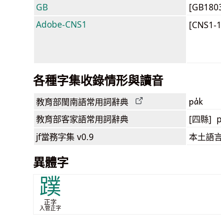
GB
[GB180
Adobe-CNS1
[CNS1-
各種字集收錄情形與讀音
pa̍k
教育部閩南語
常用詞
辭典
教育部客家語
常用詞
辭典
[四縣] p
jf當務字集
v0.9
本土語
異體字
蹼
正字
入管正字