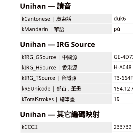
Unihan — 讀音
duk6
kCantonese |
廣東話
pú
kMandarin |
華語
Unihan — IRG Source
GE-4D7
kIRG_GSource |
中國源
H-A048
kIRG_HSource |
香港源
kIRG_TSource |
台灣源
T3-664
kRSUnicode |
部首 . 筆畫
154.12 
19
kTotalStrokes |
總筆畫
Unihan — 其它編碼映射
kCCCII
233732