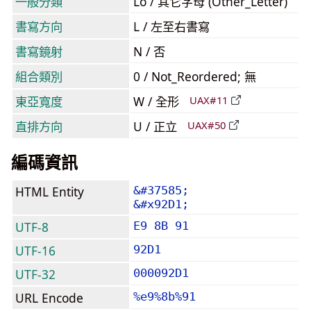
一般分類
Lo / 其它字母 (Other_Letter)
書寫方向
L / 左至右書寫
書寫鏡射
N / 否
組合類別
0 / Not_Reordered; 無
東亞寬度
W / 全形
UAX#11
直排方向
U / 正立
UAX#50
編碼資訊
HTML Entity
&#37585;
&#x92D1;
UTF-8
E9 8B 91
UTF-16
92D1
UTF-32
000092D1
URL Encode
%e9%8b%91