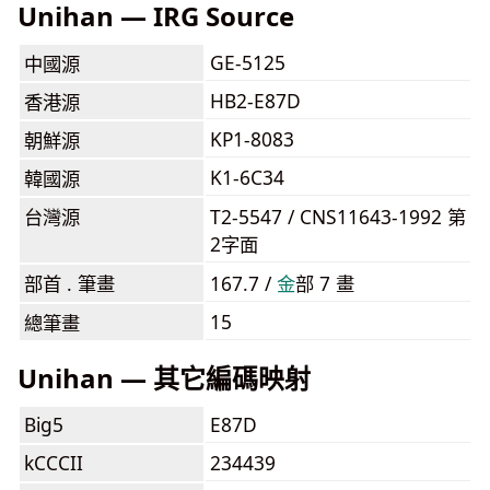
Unihan — IRG Source
GE-5125
中國源
HB2-E87D
香港源
KP1-8083
朝鮮源
K1-6C34
韓國源
台灣源
T2-5547 / CNS11643-1992 第
2字面
部首 . 筆畫
167.7 /
⾦
部 7 畫
15
總筆畫
Unihan — 其它編碼映射
Big5
E87D
kCCCII
234439