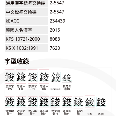
2-5547
通用漢字標準交換碼
2-5547
中文標準交換碼
kEACC
234439
2015
韓國人名漢字
KPS 10721-2000
8083
KS X 1002:1991
7620
字型收錄
思源宋
思源宋
思源宋
思源宋
教育部
TW
HK
CN
KR
NomNaTong
楷體
源流明
源流明
源石黑
源石黑
源泉圓
源泉圓
一點明
體月
體丹
體月
體丹
體月
體丹
體
芫荽
粉圓