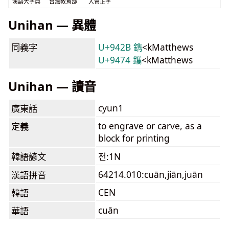
漢語大字典
台灣教育部
入管正字
Unihan — 異體
同義字
U+942B 鐫
<kMatthews
U+9474 鑴
<kMatthews
Unihan — 讀音
cyun1
廣東話
to engrave or carve, as a
定義
block for printing
韓語諺文
전:1N
64214.010:cuān,jiān,juān
漢語拼音
CEN
韓語
cuān
華語