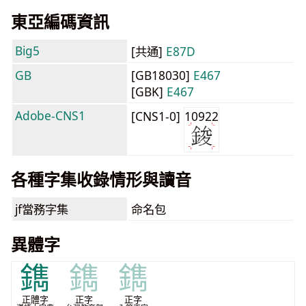
東亞編碼資訊
Big5
[共通]
E87D
GB
[GB18030]
E467
[GBK]
E467
Adobe-CNS1
[CNS1-0]
10922
各種字集收錄情形與讀音
jf當務字集
命名包
異體字
鐫
鐫
鐫
正體字
正字
正字