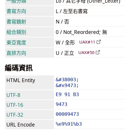
一般分類
Lo / 其它字母 (Other_Letter)
書寫方向
L / 左至右書寫
書寫鏡射
N / 否
組合類別
0 / Not_Reordered; 無
東亞寬度
W / 全形
UAX#11
直排方向
U / 正立
UAX#50
編碼資訊
HTML Entity
&#38003;
&#x9473;
UTF-8
E9 91 B3
UTF-16
9473
UTF-32
00009473
URL Encode
%e9%91%b3