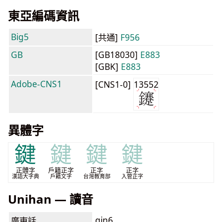
東亞編碼資訊
Big5
[共通]
F956
GB
[GB18030]
E883
[GBK]
E883
Adobe-CNS1
[CNS1-0]
13552
異體字
鍵
鍵
鍵
鍵
正體字
戶籍正字
正字
正字
漢語大字典
戶籍文字
台灣教育部
入管正字
Unihan — 讀音
gin6
廣東話