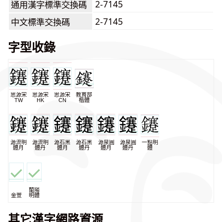
2-7145
通用漢字標準交換碼
2-7145
中文標準交換碼
字型收錄
思源宋
思源宋
思源宋
教育部
TW
HK
CN
楷體
源流明
源流明
源石黑
源石黑
源泉圓
源泉圓
一點明
體月
體丹
體月
體丹
體月
體丹
體
蘭陽
金萱
明體
其它漢字網路資源