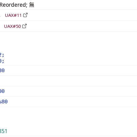
_Reordered; 無
形
UAX#11
立
UAX#50
2;
0;
80
00
%80
851