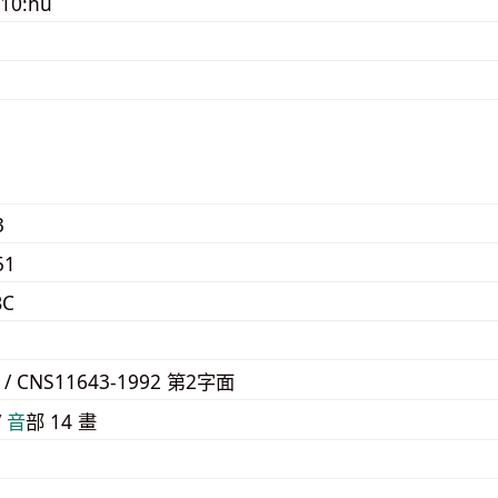
010:hù
3
51
BC
1
F / CNS11643-1992 第2字面
/
⾳
部 14 畫