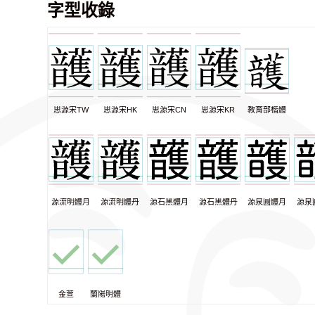
字型收錄
思源宋TW
思源宋HK
思源宋CN
思源宋KR
教育部楷體
源流明體月
源流明體丹
源石黑體月
源石黑體丹
源泉圓體月
源泉
金萱
蘭陽明體