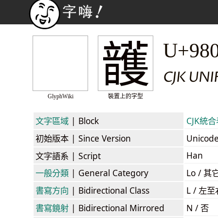
頀
U+98
CJK UN
GlyphWiki
裝置上的字型
文字區域
| Block
CJK統合表
初始版本
| Since Version
Unicod
Han
文字語系
| Script
一般分類
| General Category
Lo / 其它
書寫方向
| Bidirectional Class
L / 左
書寫鏡射
| Bidirectional Mirrored
N / 否