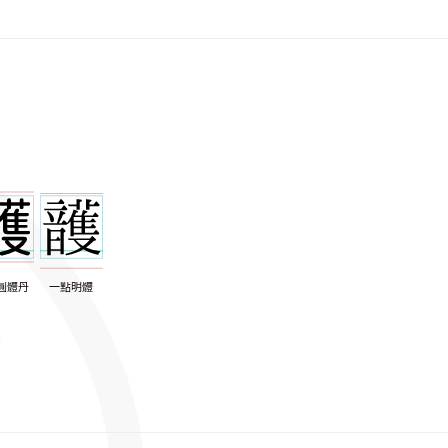
圓體丹
一點明體