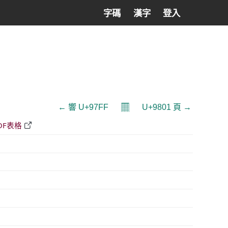
字碼
漢字
登入
𝄜
← 響 U+97FF
U+9801 頁 →
DF表格