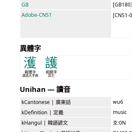
GB
[GB180
Adobe-CNS1
[CNS1-
異體字
濩
護
異體字
相關字
漢語大字典
其它
Unihan — 讀音
wu6
kCantonese |
廣東話
music
kDefinition |
定義
kHangul |
韓語諺文
호:0N