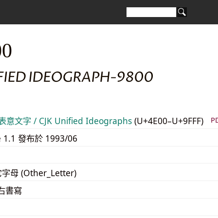
00
IFIED IDEOGRAPH-9800
意文字 / CJK Unified Ideographs
(U+4E00–U+9FFF)
P
e 1.1 發布於 1993/06
字母 (Other_Letter)
至右書寫