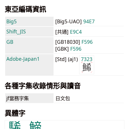
東亞編碼資訊
Big5
[Big5-UAO]
94E7
Shift_JIS
[共通]
E9C4
GB
[GB18030]
F596
[GBK]
F596
Adobe-Japan1
[Std] (aj1)
7323
各種字集收錄情形與讀音
jf當務字集
日文包
異體字
䮎
䱱