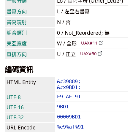
一般分類
Lo / 其它字母 (Other_Letter)
書寫方向
L / 左至右書寫
書寫鏡射
N / 否
組合類別
0 / Not_Reordered; 無
東亞寬度
W / 全形
UAX#11
直排方向
U / 正立
UAX#50
編碼資訊
HTML Entity
&#39889;
&#x9BD1;
UTF-8
E9 AF 91
UTF-16
9BD1
UTF-32
00009BD1
URL Encode
%e9%af%91