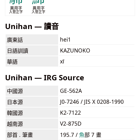
異用字
異用字
入管正字
入管正字
Unihan — 讀音
hei1
廣東話
KAZUNOKO
日語訓讀
xī
華語
Unihan — IRG Source
GE-562A
中國源
J0-7246 / JIS X 0208-1990
日本源
K2-7122
韓國源
V2-875D
越南源
部首 . 筆畫
195.7 /
⿂
部 7 畫