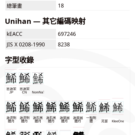
18
總筆畫
Unihan — 其它編碼映射
kEACC
697246
JIS X 0208-1990
8238
字型收錄
思源宋
思源宋
JP
CN
NomNaTong
源流明
源流明
源石黑
源石黑
源泉圓
源泉圓
一點明
體月
體丹
體月
體丹
體月
體丹
體
芫荽
KleeOne