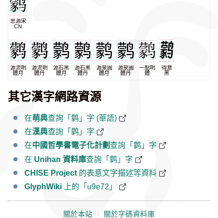
思源宋
CN
源流明
源流明
源石黑
源石黑
源泉圓
源泉圓
一點明
得意
體月
體丹
體月
體丹
體月
體丹
體
黑
其它漢字網路資源
在
萌典
查詢「鹲」字 (華語)
在
漢典
查詢「鹲」字
在
中國哲學書電子化計劃
查詢「鹲」字
在
Unihan 資料庫
查詢「鹲」字
CHISE Project
的表意文字描述等資料
GlyphWiki
上的「u9e72」
關於本站
｜
關於字碼資料庫