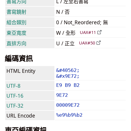
書寫方向
L / 左至右書寫
書寫鏡射
N / 否
組合類別
0 / Not_Reordered; 無
東亞寬度
W / 全形
UAX#11
直排方向
U / 正立
UAX#50
編碼資訊
HTML Entity
&#40562;
&#x9E72;
UTF-8
E9 B9 B2
UTF-16
9E72
UTF-32
00009E72
URL Encode
%e9%b9%b2
東亞編碼資訊