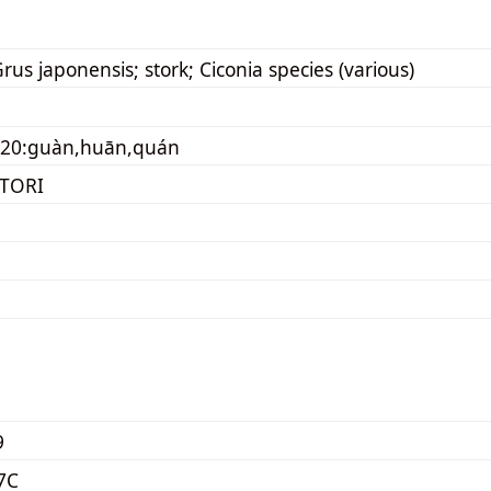
rus japonensis; stork; Ciconia species (various)
220:guàn,huān,quán
TORI
9
7C