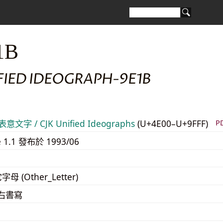
1B
FIED IDEOGRAPH-9E1B
意文字 / CJK Unified Ideographs
(U+4E00–U+9FFF)
P
e 1.1 發布於 1993/06
字母 (Other_Letter)
至右書寫