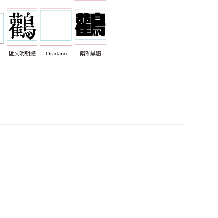
7
匯文明朝體
Oradano
饅頭黑體