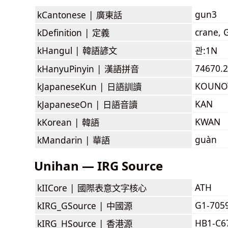
gun3
kCantonese |
廣東話
crane, G
kDefinition |
定義
kHangul |
韓語諺文
관:1N
74670.
kHanyuPinyin |
漢語拼音
KOUNO
kJapaneseKun |
日語訓讀
KAN
kJapaneseOn |
日語音讀
KWAN
kKorean |
韓語
guàn
kMandarin |
華語
Unihan — IRG Source
ATH
kIICore |
國際表意文字核心
G1-705
kIRG_GSource |
中國源
HB1-C6
kIRG_HSource |
香港源