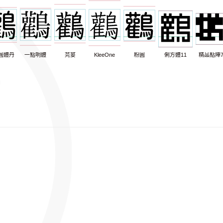
圓體丹
一點明體
芫荽
KleeOne
粉圓
俐方體11
精品點陣