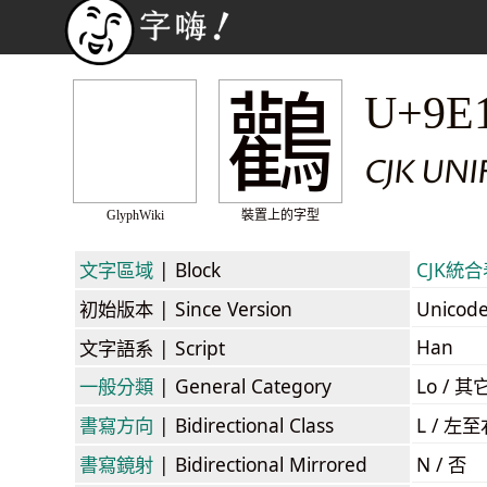
鸛
U+9E
CJK UNI
GlyphWiki
裝置上的字型
文字區域
| Block
CJK統合表
初始版本
| Since Version
Unicod
Han
文字語系
| Script
一般分類
| General Category
Lo / 其它
書寫方向
| Bidirectional Class
L / 左
書寫鏡射
| Bidirectional Mirrored
N / 否