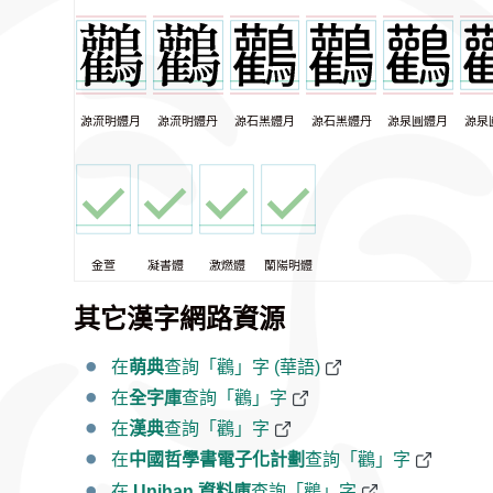
源流明體月
源流明體丹
源石黑體月
源石黑體丹
源泉圓體月
源泉
金萱
凝書體
激燃體
蘭陽明體
其它漢字網路資源
在
萌典
查詢「鸛」字 (華語)
在
全字庫
查詢「鸛」字
在
漢典
查詢「鸛」字
在
中國哲學書電子化計劃
查詢「鸛」字
在
Unihan 資料庫
查詢「鸛」字