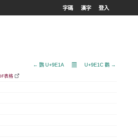
字碼
漢字
登入
𝄜
← 鸚 U+9E1A
U+9E1C 鸜 →
DF表格