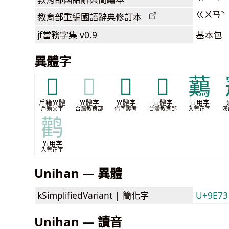
ㄍㄨㄢˋ
教育部
重編國語辭典
修訂本
jf當務字集
v0.9
基本包
異體字
𪈩
𪈩
𪈸
𪈻
䕿
戶籍異體
異體字
異體字
異體字
異用字
戶籍文字
台灣教育部
俗字叢考
台灣教育部
入管正字
漢
鹳
異用字
入管正字
Unihan — 異體
kSimplifiedVariant |
簡化字
U+9E73
Unihan — 讀音