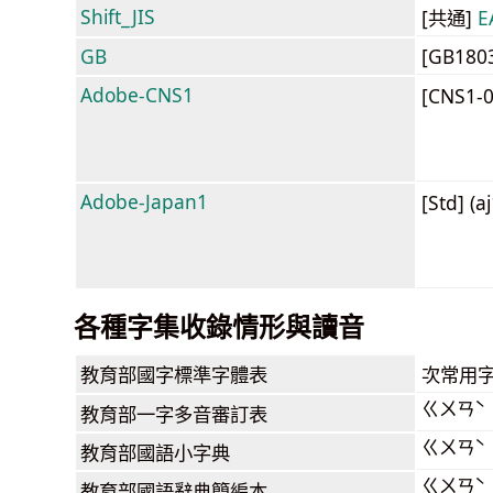
Shift_JIS
[共通]
E
GB
[GB180
Adobe-CNS1
[CNS1-
Adobe-Japan1
[Std] (a
各種字集收錄情形與讀音
教育部
國字標準字體表
次常用
ㄍㄨㄢˋ
教育部
一字多音審訂表
ㄍㄨㄢˋ
教育部
國語小字典
ㄍㄨㄢˋ
教育部
國語辭典簡編本