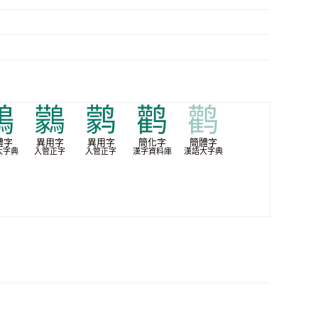
鶂
鸏
鹲
鹳
鹳
體字
異用字
異用字
簡化字
簡體字
大字典
入管正字
入管正字
漢字資料庫
漢語大字典