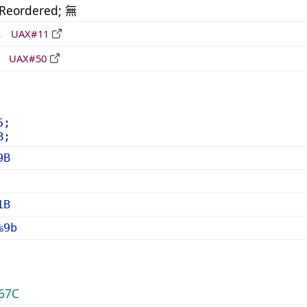
_Reordered; 無
形
UAX#11
立
UAX#50
5;
B;
9B
1B
%9b
67C