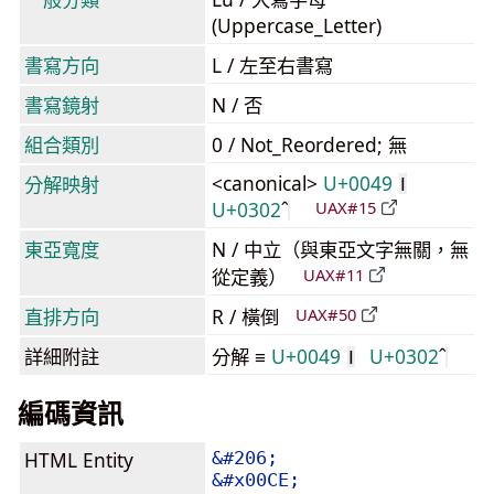
(Uppercase_Letter)
書寫方向
L / 左至右書寫
書寫鏡射
N / 否
組合類別
0 / Not_Reordered; 無
<canonical>
U+0049
分解映射
I
U+0302
UAX#15
東亞寬度
N / 中立（與東亞文字無關，無
從定義）
UAX#11
直排方向
R / 橫倒
UAX#50
詳細附註
分解 ≡
U+0049
U+0302
I
編碼資訊
HTML Entity
&#206;
&#x00CE;