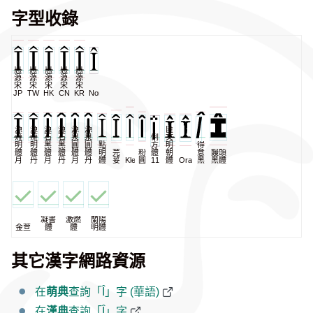
字型收錄
思
思
思
思
思
源
源
源
源
源
宋
宋
宋
宋
宋
JP
TW
HK
CN
KR
NomNaTong
源
源
源
源
源
源
匯
流
流
石
石
泉
泉
一
俐
文
明
明
黑
黑
圓
圓
點
方
明
得
體
體
體
體
體
體
明
芫
粉
體
朝
意
饅頭
月
丹
月
丹
月
丹
體
荽
KleeOne
圓
11
體
Oradano
黑
黑體
凝書
激燃
蘭陽
金萱
體
體
明體
其它漢字網路資源
在
萌典
查詢「Î」字 (華語)
在
漢典
查詢「Î」字