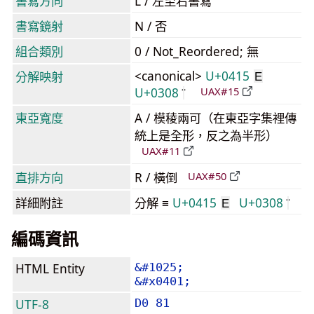
書寫方向
L / 左至右書寫
書寫鏡射
N / 否
組合類別
0 / Not_Reordered; 無
<canonical>
U+0415
分解映射
Е
U+0308
UAX#15
東亞寬度
A / 模稜兩可（在東亞字集裡傳
統上是全形，反之為半形）
UAX#11
直排方向
R / 橫倒
UAX#50
詳細附註
分解 ≡
U+0415
U+0308
Е
編碼資訊
HTML Entity
&#1025;
&#x0401;
UTF-8
D0 81