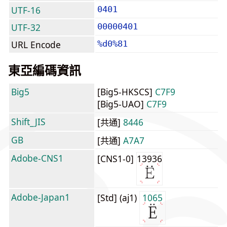
UTF-16
0401
UTF-32
00000401
URL Encode
%d0%81
東亞編碼資訊
Big5
[Big5-HKSCS]
C7F9
[Big5-UAO]
C7F9
Shift_JIS
[共通]
8446
GB
[共通]
A7A7
Adobe-CNS1
[CNS1-0]
13936
Adobe-Japan1
[Std] (aj1)
1065