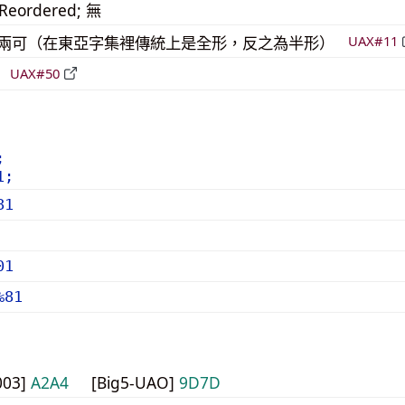
_Reordered; 無
模稜兩可（在東亞字集裡傳統上是全形，反之為半形）
UAX#11
倒
UAX#50
;
1;
81
01
%81
003]
A2A4
[Big5-UAO]
9D7D