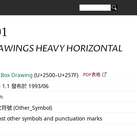
01
AWINGS HEAVY HORIZONTAL
Box Drawing
(U+2500–U+257F)
PDF表格
e 1.1 發布於 1993/06
n
它符號 (Other_Symbol)
st other symbols and punctuation marks