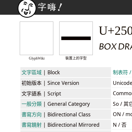
━
U+25
BOX DR
GlyphWiki
裝置上的字型
文字區域
| Block
制表符 / 
初始版本
| Since Version
Unicod
Commo
文字語系
| Script
一般分類
| General Category
So / 其
ON / mo
書寫方向
| Bidirectional Class
書寫鏡射
| Bidirectional Mirrored
N / 否