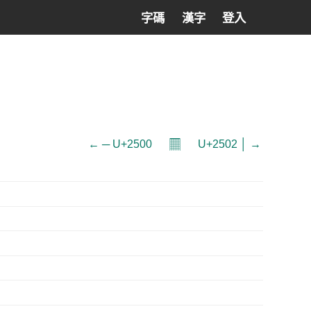
字碼
漢字
登入
𝄜
← ─ U+2500
U+2502 │ →