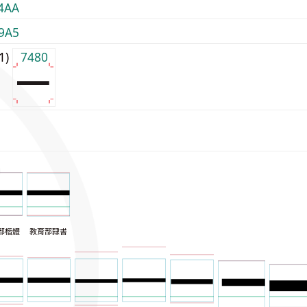
4AA
9A5
j1)
7480
部楷體
教育部隸書