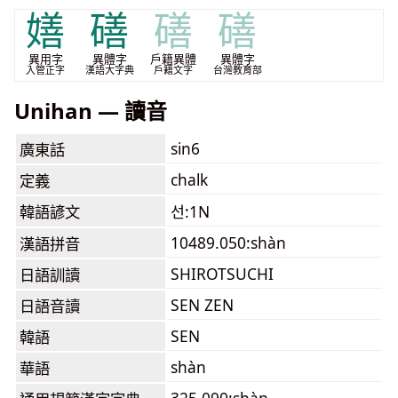
嫸
磰
磰
磰
異用字
異體字
戶籍異體
異體字
入管正字
漢語大字典
戶籍文字
台灣教育部
Unihan — 讀音
sin6
廣東話
chalk
定義
韓語諺文
선:1N
10489.050:shàn
漢語拼音
SHIROTSUCHI
日語訓讀
SEN ZEN
日語音讀
SEN
韓語
shàn
華語