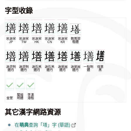
字型收錄
思源宋
思源宋
思源宋
思源宋
思源宋
教育部
JP
TW
HK
CN
KR
楷體
源流明
源流明
源石黑
源石黑
源泉圓
源泉圓
一點明
得意
體月
體丹
體月
體丹
體月
體丹
體
黑
蘭陽
李漢
金萱
明體
港楷
其它漢字網路資源
在
萌典
查詢「墡」字 (華語)