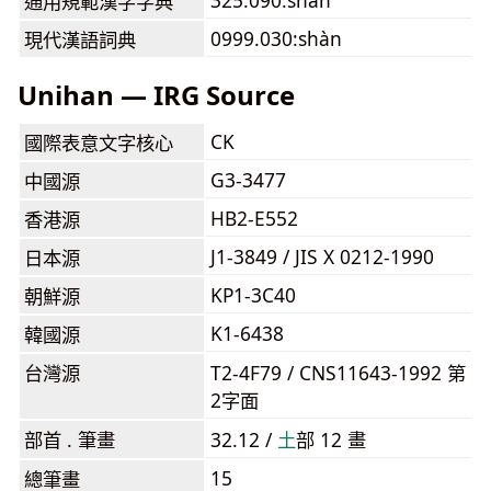
325.090:shàn
通用規範漢字字典
0999.030:shàn
現代漢語詞典
Unihan — IRG Source
CK
國際表意文字核心
G3-3477
中國源
HB2-E552
香港源
J1-3849 / JIS X 0212-1990
日本源
KP1-3C40
朝鮮源
K1-6438
韓國源
台灣源
T2-4F79 / CNS11643-1992 第
2字面
部首 . 筆畫
32.12 /
⼟
部 12 畫
15
總筆畫