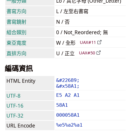
一般分類
Lo / 其它字母 (Other_Letter)
書寫方向
L / 左至右書寫
書寫鏡射
N / 否
組合類別
0 / Not_Reordered; 無
東亞寬度
W / 全形
UAX#11
直排方向
U / 正立
UAX#50
編碼資訊
HTML Entity
&#22689;
&#x58A1;
UTF-8
E5 A2 A1
UTF-16
58A1
UTF-32
000058A1
URL Encode
%e5%a2%a1