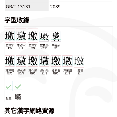
GB/T 13131
2089
字型收錄
思源宋
思源宋
思源宋
教育部
崇羲篆
TW
HK
CN
楷體
體
源流明
源流明
源石黑
源石黑
源泉圓
源泉圓
一點明
體月
體丹
體月
體丹
體月
體丹
體
蘭陽
金萱
明體
其它漢字網路資源