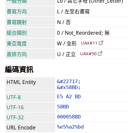
一般分類
Lo / 其它字母 (Other_Letter)
書寫方向
L / 左至右書寫
書寫鏡射
N / 否
組合類別
0 / Not_Reordered; 無
東亞寬度
W / 全形
UAX#11
直排方向
U / 正立
UAX#50
編碼資訊
HTML Entity
&#22717;
&#x58BD;
UTF-8
E5 A2 BD
UTF-16
58BD
UTF-32
000058BD
URL Encode
%e5%a2%bd