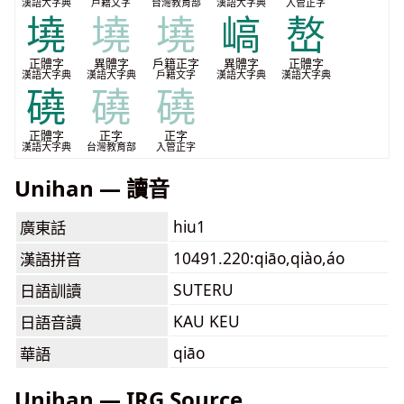
漢語大字典
戶籍文字
台灣教育部
漢語大字典
入管正字
墝
墝
墝
嵪
嶅
正體字
異體字
戶籍正字
異體字
正體字
漢語大字典
漢語大字典
戶籍文字
漢語大字典
漢語大字典
磽
磽
磽
正體字
正字
正字
漢語大字典
台灣教育部
入管正字
Unihan — 讀音
hiu1
廣東話
10491.220:qiāo,qiào,áo
漢語拼音
SUTERU
日語訓讀
KAU KEU
日語音讀
qiāo
華語
Unihan — IRG Source