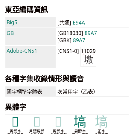
東亞編碼資訊
Big5
[共通]
E94A
GB
[GB18030]
89A7
[GBK]
89A7
Adobe-CNS1
[CNS1-0]
11029
各種字集收錄情形與讀音
國字標準字體表
次常用字（乙表）
異體字
𡒋
𡒋
𡒋
塙
塙
異體字
戶籍異體
異體字
異體字
正字