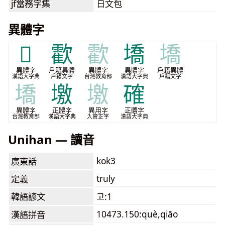
jf當務字集
日文包
異體字
𣤇
㱋
㱋
墧
墧
異體字
戶籍異體
異體字
異體字
戶籍異體
漢語大字典
戶籍文字
台灣教育部
漢語大字典
戶籍文字
墧
墽
墽
確
異體字
正體字
異用字
正體字
台灣教育部
漢語大字典
入管正字
漢語大字典
Unihan — 讀音
kok3
廣東話
truly
定義
韓語諺文
고:1
10473.150:què,qiāo
漢語拼音