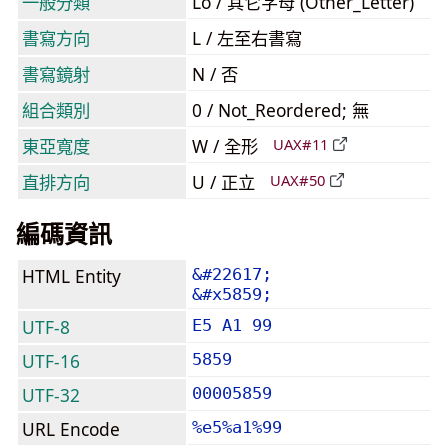
一般分類
Lo / 其它字母 (Other_Letter)
書寫方向
L / 左至右書寫
書寫鏡射
N / 否
組合類別
0 / Not_Reordered; 無
東亞寬度
W / 全形
UAX#11
直排方向
U / 正立
UAX#50
編碼資訊
HTML Entity
&#22617;
&#x5859;
UTF-8
E5 A1 99
UTF-16
5859
UTF-32
00005859
URL Encode
%e5%a1%99