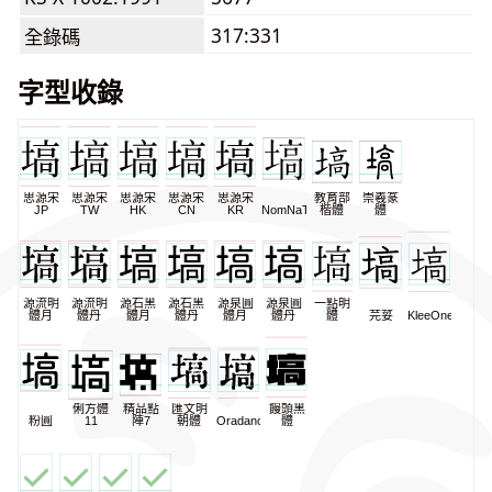
317:331
全錄碼
字型收錄
思源宋
思源宋
思源宋
思源宋
思源宋
教育部
崇羲篆
JP
TW
HK
CN
KR
NomNaTong
楷體
體
源流明
源流明
源石黑
源石黑
源泉圓
源泉圓
一點明
體月
體丹
體月
體丹
體月
體丹
體
芫荽
KleeOne
俐方體
精品點
匯文明
饅頭黑
粉圓
11
陣7
朝體
Oradano
體