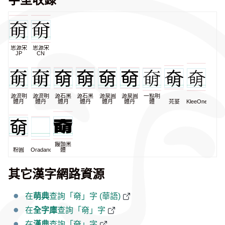
思源宋
思源宋
JP
CN
源流明
源流明
源石黑
源石黑
源泉圓
源泉圓
一點明
體月
體丹
體月
體丹
體月
體丹
體
芫荽
KleeOne
饅頭黑
粉圓
Oradano
體
其它漢字網路資源
在
萌典
查詢「奛」字 (華語)
在
全字庫
查詢「奛」字
在
漢典
查詢「奛」字