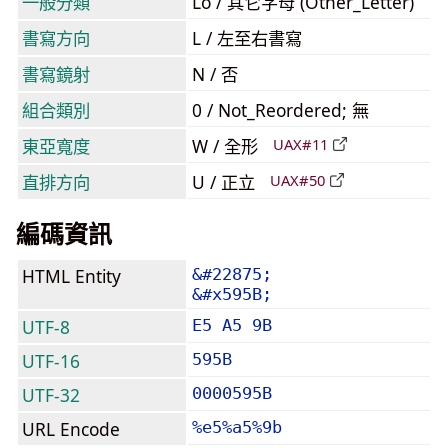
一般分類
Lo / 其它字母 (Other_Letter)
書寫方向
L / 左至右書寫
書寫鏡射
N / 否
組合類別
0 / Not_Reordered; 無
東亞寬度
W / 全形
UAX#11
直排方向
U / 正立
UAX#50
編碼資訊
HTML Entity
&#22875;
&#x595B;
UTF-8
E5 A5 9B
UTF-16
595B
UTF-32
0000595B
URL Encode
%e5%a5%9b