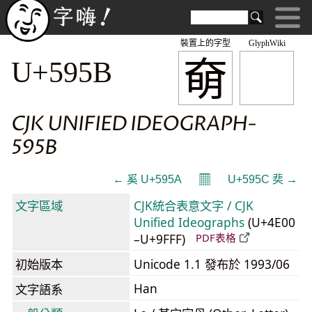
裝置上的字型
GlyphWiki
奛
U+595B
CJK UNIFIED IDEOGRAPH-
595B
𝄜
← 奚 U+595A
U+595C 奜 →
文字區域
CJK統合表意文字 / CJK
Unified Ideographs
(U+4E00
–U+9FFF)
PDF表格
初始版本
Unicode 1.1 發布於 1993/06
Han
文字語系