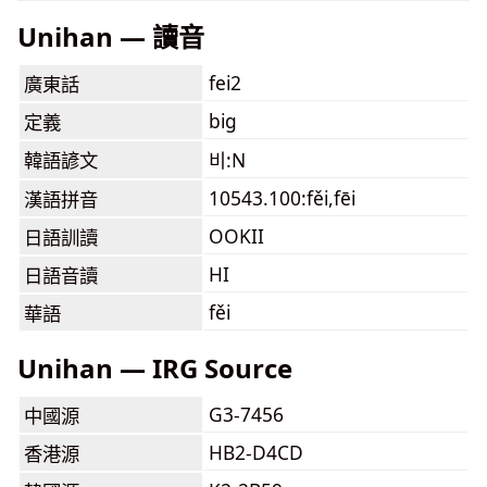
Unihan — 讀音
fei2
廣東話
big
定義
韓語諺文
비:N
10543.100:fěi,fēi
漢語拼音
OOKII
日語訓讀
HI
日語音讀
fěi
華語
Unihan — IRG Source
G3-7456
中國源
HB2-D4CD
香港源