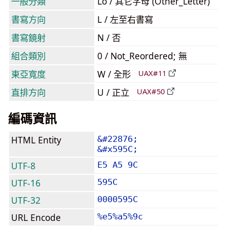
一般分類
Lo / 其它字母 (Other_Letter)
書寫方向
L / 左至右書寫
書寫鏡射
N / 否
組合類別
0 / Not_Reordered; 無
東亞寬度
W / 全形
UAX#11
直排方向
U / 正立
UAX#50
編碼資訊
HTML Entity
&#22876;
&#x595C;
UTF-8
E5 A5 9C
UTF-16
595C
UTF-32
0000595C
URL Encode
%e5%a5%9c