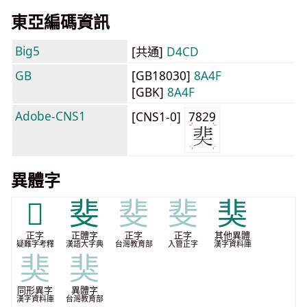
東亞編碼資訊
Big5
[共通]
D4CD
GB
[GB18030]
8A4F
[GBK]
8A4F
Adobe-CNS1
[CNS1-0]
7829
異體字
𩇭
斐
斐
斐
猆
正字
正體字
正字
正字
其他異體
疑難字考釋
漢語大字典
台灣教育部
入管正字
漢字資料庫
猆
猆
同形異字
異體字
漢字資料庫
台灣教育部