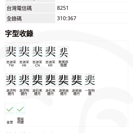
8251
台灣電信碼
310:367
全錄碼
字型收錄
思源宋
思源宋
思源宋
思源宋
教育部
TW
HK
CN
KR
楷體
源流明
源流明
源石黑
源石黑
源泉圓
源泉圓
一點明
體月
體丹
體月
體丹
體月
體丹
體
蘭陽
金萱
明體