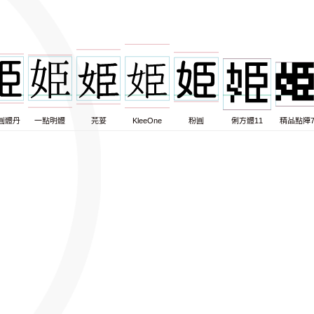
圓體丹
一點明體
芫荽
KleeOne
粉圓
俐方體11
精品點陣