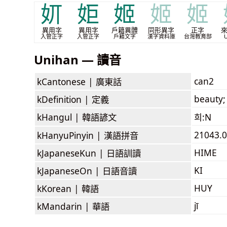
㚦
姖
姬
姬
姬
異用字
異用字
戶籍異體
同形異字
正字
入管正字
入管正字
戶籍文字
漢字資料庫
台灣教育部
U
Unihan — 讀音
can2
kCantonese |
廣東話
beauty;
kDefinition |
定義
kHangul |
韓語諺文
희:N
21043.0
kHanyuPinyin |
漢語拼音
HIME
kJapaneseKun |
日語訓讀
KI
kJapaneseOn |
日語音讀
HUY
kKorean |
韓語
jī
kMandarin |
華語