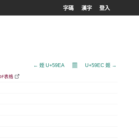
字碼
漢字
登入
𝄜
← 姪 U+59EA
U+59EC 姬 →
DF表格