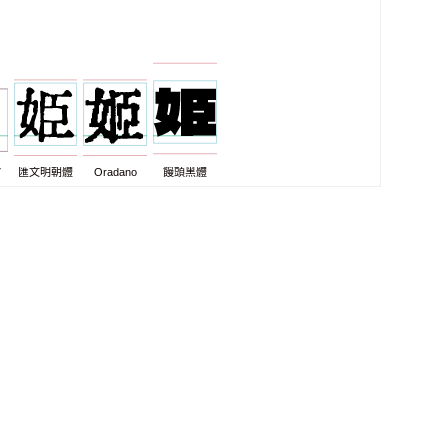
7
匯文明朝體
Oradano
饅頭黑體