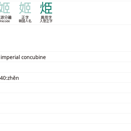
姬
姬
烥
來源分離
正字
異用字
nicode
韓國人名
入管正字
 imperial concubine
40:zhěn