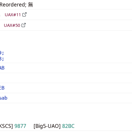
_Reordered; 無
形
UAX#11
立
UAX#50
9;
B;
AB
EB
%ab
HKSCS]
9877
[Big5-UAO]
82BC