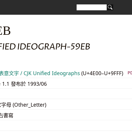
EB
FIED IDEOGRAPH-59EB
意文字 / CJK Unified Ideographs
(U+4E00–U+9FFF)
P
e 1.1 發布於 1993/06
字母 (Other_Letter)
至右書寫