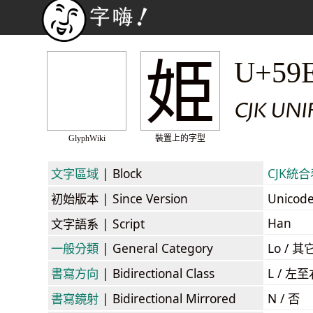
姫
U+59
CJK UNI
GlyphWiki
裝置上的字型
文字區域
| Block
CJK統合表
初始版本
| Since Version
Unicod
Han
文字語系
| Script
一般分類
| General Category
Lo / 其它
書寫方向
| Bidirectional Class
L / 左
書寫鏡射
| Bidirectional Mirrored
N / 否