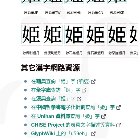
思源宋JP
思源宋TW
思源宋HK
思源宋CN
思源宋KR
源流明體月
源流明體丹
源石黑體月
源石黑體丹
源泉圓體月
源泉
其它漢字網路資源
在
萌典
查詢「姫」字 (華語)
在
全字庫
查詢「姫」字
在
漢典
查詢「姫」字
在
中國哲學書電子化計劃
查詢「姫」字
在
Unihan 資料庫
查詢「姫」字
CHISE Project
的表意文字描述等資料
GlyphWiki
上的「u59eb」