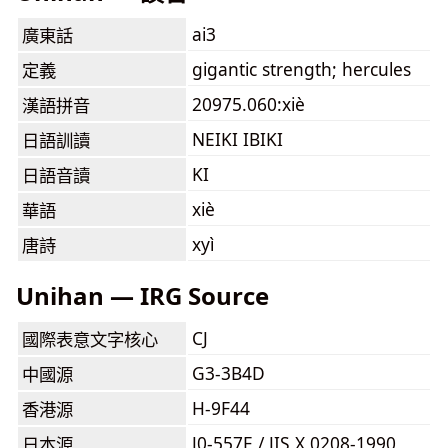
ai3
廣東話
gigantic strength; hercules
定義
20975.060:xiè
漢語拼音
NEIKI IBIKI
日語訓讀
KI
日語音讀
xiè
華語
xyì
唐詩
Unihan — IRG Source
CJ
國際表意文字核心
G3-3B4D
中國源
H-9F44
香港源
J0-557E / JIS X 0208-1990
日本源