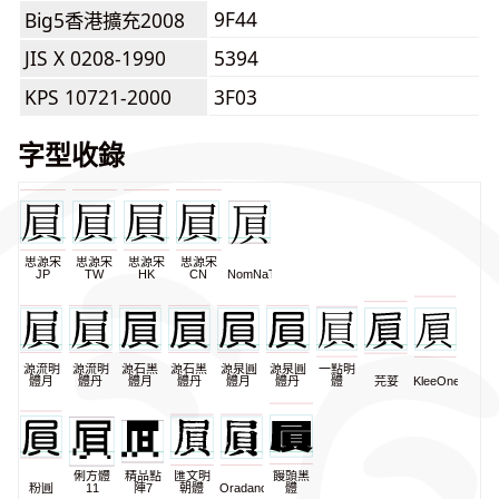
9F44
Big5香港擴充2008
JIS X 0208-1990
5394
KPS 10721-2000
3F03
字型收錄
思源宋
思源宋
思源宋
思源宋
JP
TW
HK
CN
NomNaTong
源流明
源流明
源石黑
源石黑
源泉圓
源泉圓
一點明
體月
體丹
體月
體丹
體月
體丹
體
芫荽
KleeOne
俐方體
精品點
匯文明
饅頭黑
粉圓
11
陣7
朝體
Oradano
體