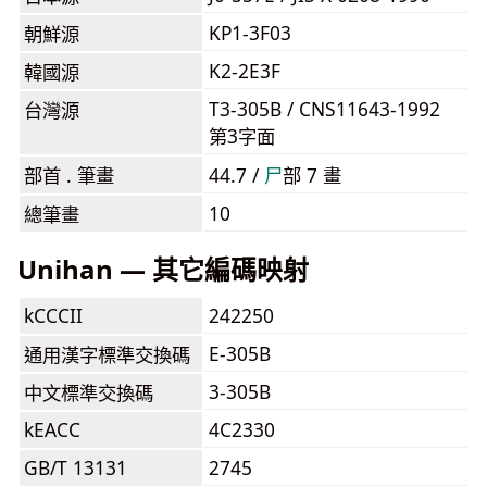
KP1-3F03
朝鮮源
K2-2E3F
韓國源
T3-305B / CNS11643-1992
台灣源
第3字面
部首 . 筆畫
44.7 /
⼫
部 7 畫
10
總筆畫
Unihan — 其它編碼映射
kCCCII
242250
E-305B
通用漢字標準交換碼
3-305B
中文標準交換碼
kEACC
4C2330
GB/T 13131
2745