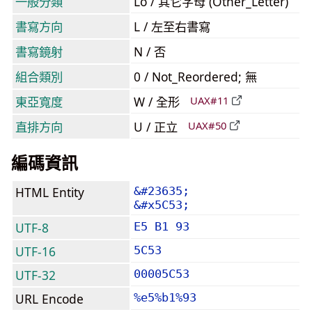
一般分類
Lo / 其它字母 (Other_Letter)
書寫方向
L / 左至右書寫
書寫鏡射
N / 否
組合類別
0 / Not_Reordered; 無
東亞寬度
W / 全形
UAX#11
直排方向
U / 正立
UAX#50
編碼資訊
HTML Entity
&#23635;
&#x5C53;
UTF-8
E5 B1 93
UTF-16
5C53
UTF-32
00005C53
URL Encode
%e5%b1%93