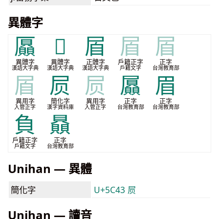
異體字
𠫍
𡳻
㞒
㞒
㞒
異體字
異體字
正體字
戶籍正字
正字
漢語大字典
漢語大字典
漢語大字典
戶籍文字
台灣教育部
㞒
屃
屃
屭
眉
異用字
簡化字
異用字
正字
正字
入管正字
漢字資料庫
入管正字
台灣教育部
台灣教育部
負
贔
戶籍正字
正字
戶籍文字
台灣教育部
Unihan — 異體
簡化字
U+5C43 屃
Unihan — 讀音