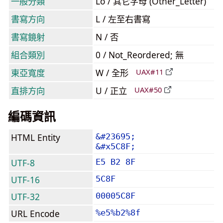
一般分類
Lo / 其它字母 (Other_Letter)
書寫方向
L / 左至右書寫
書寫鏡射
N / 否
組合類別
0 / Not_Reordered; 無
東亞寬度
W / 全形
UAX#11
直排方向
U / 正立
UAX#50
編碼資訊
HTML Entity
&#23695;
&#x5C8F;
UTF-8
E5 B2 8F
UTF-16
5C8F
UTF-32
00005C8F
URL Encode
%e5%b2%8f