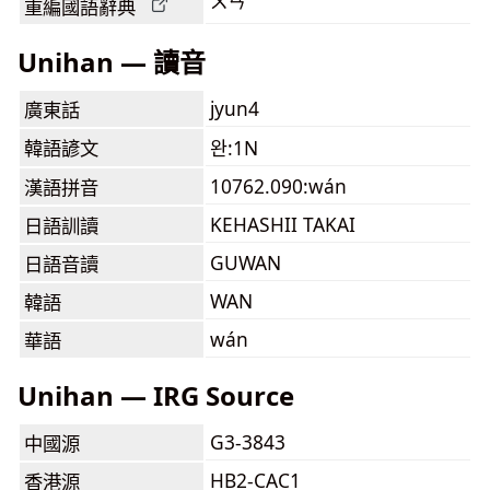
ㄨㄢˊ
重編國語辭典
Unihan — 讀音
jyun4
廣東話
韓語諺文
완:1N
10762.090:wán
漢語拼音
KEHASHII TAKAI
日語訓讀
GUWAN
日語音讀
WAN
韓語
wán
華語
Unihan — IRG Source
G3-3843
中國源
HB2-CAC1
香港源