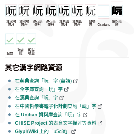
源流明
源流明
源石黑
源石黑
源泉圓
源泉圓
一點明
饅頭黑
體月
體丹
體月
體丹
體月
體丹
體
Oradano
體
凝書
蘭陽
金萱
體
明體
其它漢字網路資源
在
萌典
查詢「岏」字 (華語)
在
全字庫
查詢「岏」字
在
漢典
查詢「岏」字
在
中國哲學書電子化計劃
查詢「岏」字
在
Unihan 資料庫
查詢「岏」字
CHISE Project
的表意文字描述等資料
GlyphWiki
上的「u5c8f」