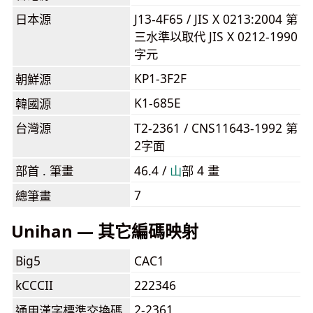
日本源
J13-4F65 / JIS X 0213:2004 第
三水準以取代 JIS X 0212-1990
字元
KP1-3F2F
朝鮮源
K1-685E
韓國源
台灣源
T2-2361 / CNS11643-1992 第
2字面
部首 . 筆畫
46.4 /
⼭
部 4 畫
7
總筆畫
Unihan — 其它編碼映射
Big5
CAC1
kCCCII
222346
2-2361
通用漢字標準交換碼