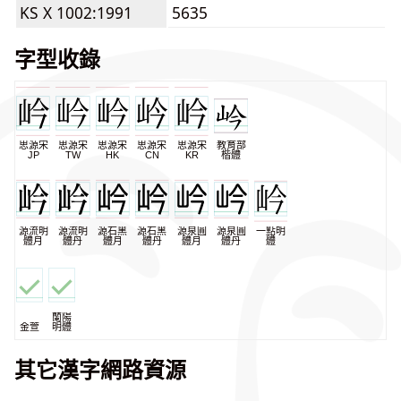
KS X 1002:1991
5635
字型收錄
思源宋
思源宋
思源宋
思源宋
思源宋
教育部
JP
TW
HK
CN
KR
楷體
源流明
源流明
源石黑
源石黑
源泉圓
源泉圓
一點明
體月
體丹
體月
體丹
體月
體丹
體
蘭陽
金萱
明體
其它漢字網路資源