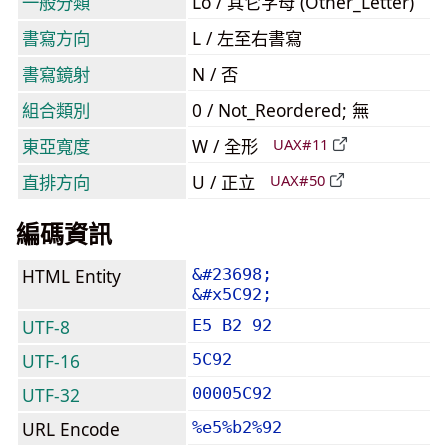
一般分類
Lo / 其它字母 (Other_Letter)
書寫方向
L / 左至右書寫
書寫鏡射
N / 否
組合類別
0 / Not_Reordered; 無
東亞寬度
W / 全形
UAX#11
直排方向
U / 正立
UAX#50
編碼資訊
HTML Entity
&#23698;
&#x5C92;
UTF-8
E5 B2 92
UTF-16
5C92
UTF-32
00005C92
URL Encode
%e5%b2%92