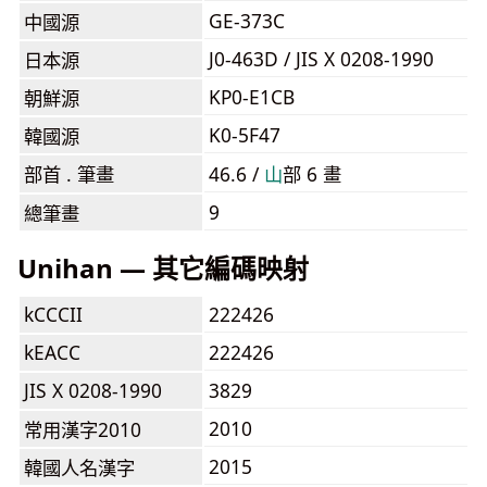
GE-373C
中國源
J0-463D / JIS X 0208-1990
日本源
KP0-E1CB
朝鮮源
K0-5F47
韓國源
部首 . 筆畫
46.6 /
⼭
部 6 畫
9
總筆畫
Unihan — 其它編碼映射
kCCCII
222426
kEACC
222426
JIS X 0208-1990
3829
2010
常用漢字2010
2015
韓國人名漢字