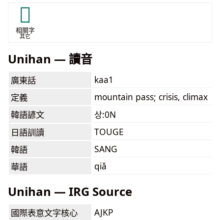
𡶛
相關字
其它
Unihan — 讀音
kaa1
廣東話
mountain pass; crisis, climax
定義
韓語諺文
상:0N
TOUGE
日語訓讀
SANG
韓語
qiǎ
華語
Unihan — IRG Source
AJKP
國際表意文字核心