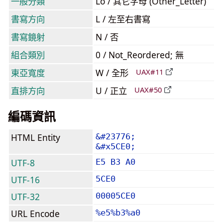
一般分類
Lo / 其它字母 (Other_Letter)
書寫方向
L / 左至右書寫
書寫鏡射
N / 否
組合類別
0 / Not_Reordered; 無
東亞寬度
W / 全形
UAX#11
直排方向
U / 正立
UAX#50
編碼資訊
HTML Entity
&#23776;
&#x5CE0;
UTF-8
E5 B3 A0
UTF-16
5CE0
UTF-32
00005CE0
URL Encode
%e5%b3%a0