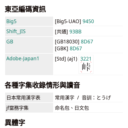
東亞編碼資訊
Big5
[Big5-UAO]
9450
Shift_JIS
[共通]
93BB
GB
[GB18030]
8D67
[GBK]
8D67
Adobe-Japan1
[Std] (aj1)
3221
各種字集收錄情形與讀音
日本常用漢字表
常用漢字 / 音訓：とうげ
jf當務字集
命名包、日文包
異體字