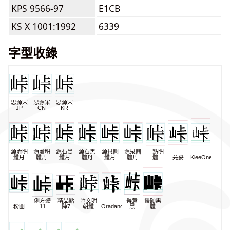
KPS 9566-97
E1CB
KS X 1001:1992
6339
字型收錄
思源宋
思源宋
思源宋
JP
CN
KR
源流明
源流明
源石黑
源石黑
源泉圓
源泉圓
一點明
體月
體丹
體月
體丹
體月
體丹
體
芫荽
KleeOne
俐方體
精品點
匯文明
得意
饅頭黑
粉圓
11
陣7
朝體
Oradano
黑
體