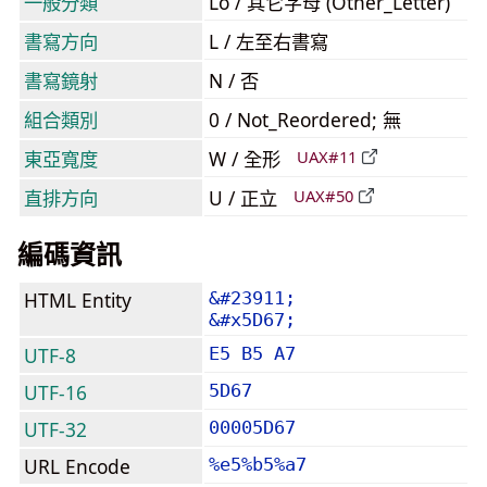
一般分類
Lo / 其它字母 (Other_Letter)
書寫方向
L / 左至右書寫
書寫鏡射
N / 否
組合類別
0 / Not_Reordered; 無
東亞寬度
W / 全形
UAX#11
直排方向
U / 正立
UAX#50
編碼資訊
HTML Entity
&#23911;
&#x5D67;
UTF-8
E5 B5 A7
UTF-16
5D67
UTF-32
00005D67
URL Encode
%e5%b5%a7