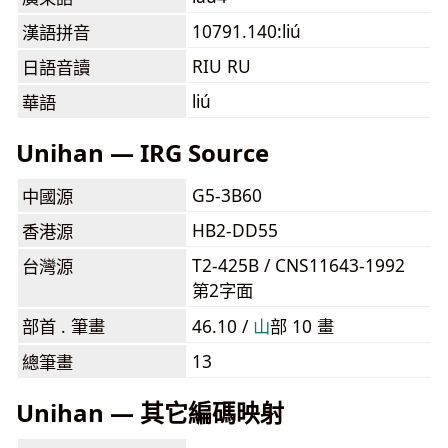
10791.140:liú
漢語拼音
RIU RU
日語音讀
liú
華語
Unihan — IRG Source
G5-3B60
中國源
HB2-DD55
香港源
T2-425B / CNS11643-1992
台灣源
第2字面
部首 . 筆畫
46.10 /
⼭
部 10 畫
13
總筆畫
Unihan — 其它編碼映射