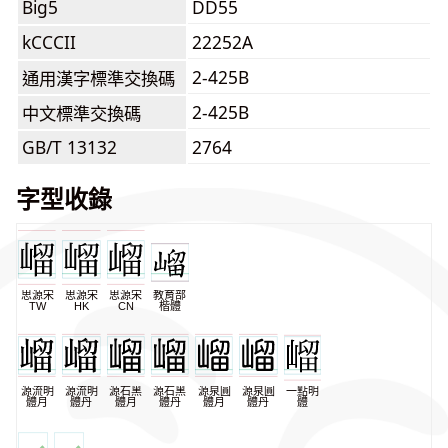
Big5
DD55
kCCCII
22252A
2-425B
通用漢字標準交換碼
2-425B
中文標準交換碼
GB/T 13132
2764
字型收錄
思源宋
思源宋
思源宋
教育部
TW
HK
CN
楷體
源流明
源流明
源石黑
源石黑
源泉圓
源泉圓
一點明
體月
體丹
體月
體丹
體月
體丹
體