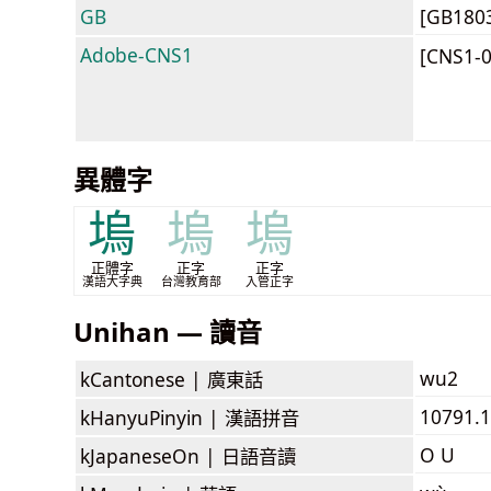
GB
[GB180
Adobe-CNS1
[CNS1-
異體字
塢
塢
塢
正體字
正字
正字
漢語大字典
台灣教育部
入管正字
Unihan — 讀音
wu2
kCantonese |
廣東話
10791.
kHanyuPinyin |
漢語拼音
O U
kJapaneseOn |
日語音讀