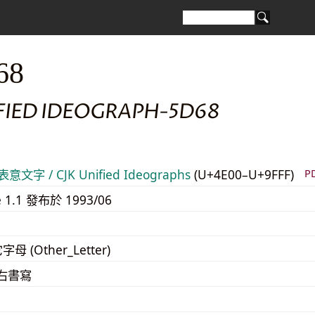
68
IFIED IDEOGRAPH-5D68
意文字 / CJK Unified Ideographs
(U+4E00–U+9FFF)
P
e 1.1 發布於 1993/06
字母 (Other_Letter)
至右書寫