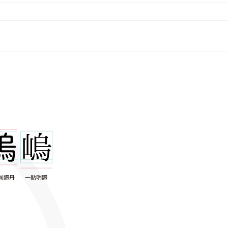
圓體丹
一點明體