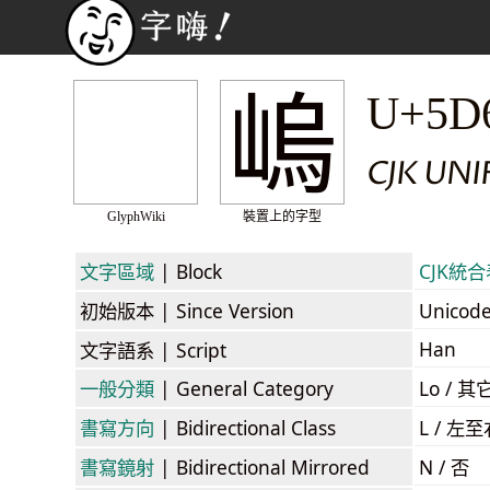
嵨
U+5D
CJK UN
GlyphWiki
裝置上的字型
文字區域
| Block
CJK統合表
初始版本
| Since Version
Unicod
Han
文字語系
| Script
一般分類
| General Category
Lo / 其它
書寫方向
| Bidirectional Class
L / 左
書寫鏡射
| Bidirectional Mirrored
N / 否