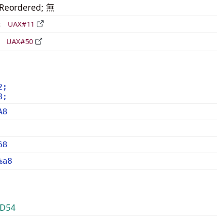
_Reordered; 無
形
UAX#11
立
UAX#50
2;
8;
A8
68
%a8
D54