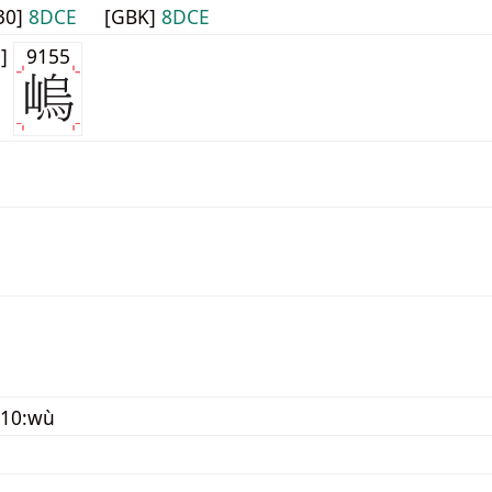
30]
8DCE
[GBK]
8DCE
0]
9155
110:wù