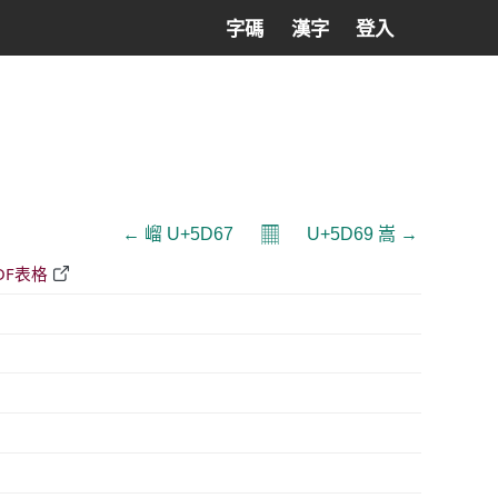
字碼
漢字
登入
𝄜
← 嵧 U+5D67
U+5D69 嵩 →
DF表格