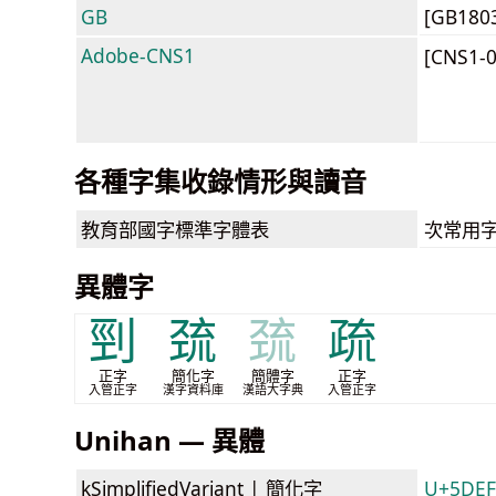
GB
[GB180
Adobe-CNS1
[CNS1-
各種字集收錄情形與讀音
教育部
國字標準字體表
次常用
異體字
剄
巯
巯
疏
正字
簡化字
簡體字
正字
入管正字
漢字資料庫
漢語大字典
入管正字
Unihan — 異體
kSimplifiedVariant |
簡化字
U+5DE