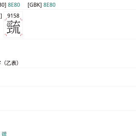
30]
8E80
[GBK]
8E80
0]
9158
字（乙表）
F 巯