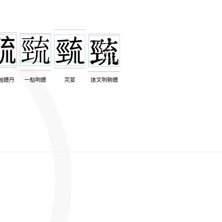
圓體丹
一點明體
芫荽
匯文明朝體