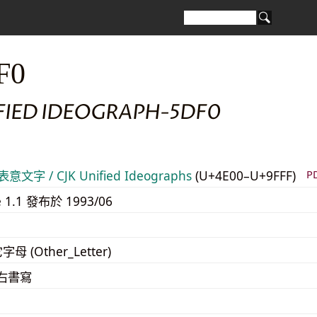
F0
IFIED IDEOGRAPH-5DF0
意文字 / CJK Unified Ideographs
(U+4E00–U+9FFF)
P
e 1.1 發布於 1993/06
字母 (Other_Letter)
至右書寫