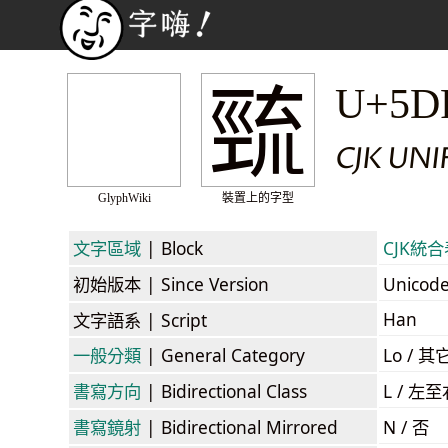
巰
U+5D
CJK UN
GlyphWiki
裝置上的字型
文字區域
| Block
CJK統合表
初始版本
| Since Version
Unicod
Han
文字語系
| Script
一般分類
| General Category
Lo / 其它
書寫方向
| Bidirectional Class
L / 左
書寫鏡射
| Bidirectional Mirrored
N / 否