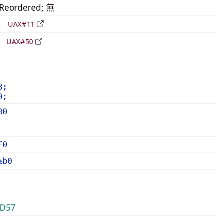
_Reordered; 無
形
UAX#11
立
UAX#50
8;
0;
B0
F0
%b0
D57