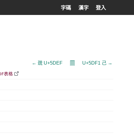
字碼
漢字
登入
𝄜
← 巯 U+5DEF
U+5DF1 己 →
DF表格