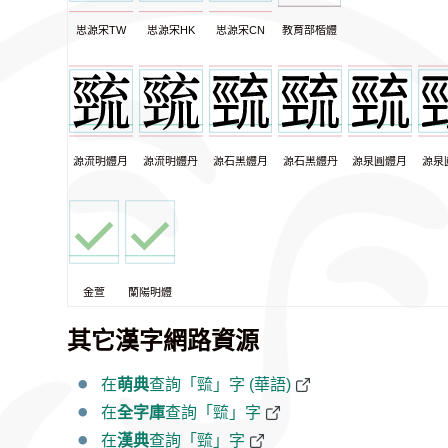
思源宋TW
思源宋HK
思源宋CN
教育部楷體
源流明體月
源流明體丹
源石黑體月
源石黑體丹
源泉圓體月
源泉
金萱
蘭陽明體
其它漢字網路資源
在
萌典
查詢「巰」字 (華語)
在
全字庫
查詢「巰」字
在
漢典
查詢「巰」字