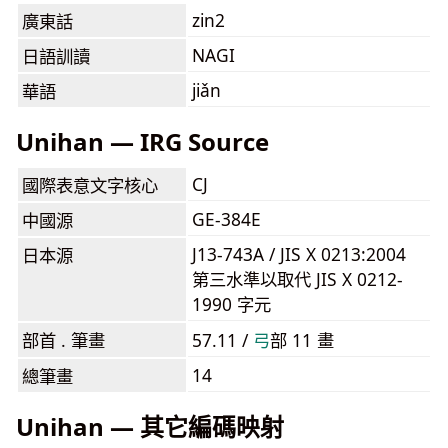
zin2
廣東話
NAGI
日語訓讀
jiǎn
華語
Unihan — IRG Source
CJ
國際表意文字核心
GE-384E
中國源
J13-743A / JIS X 0213:2004
日本源
第三水準以取代 JIS X 0212-
1990 字元
部首 . 筆畫
57.11 /
⼸
部 11 畫
14
總筆畫
Unihan — 其它編碼映射