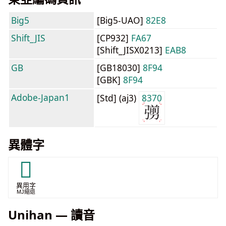
Big5
[Big5-UAO]
82E8
Shift_JIS
[CP932]
FA67
[Shift_JISX0213]
EAB8
GB
[GB18030]
8F94
[GBK]
8F94
Adobe-Japan1
[Std] (aj3)
8370
異體字
𭚿
異用字
MJ縮退
Unihan — 讀音