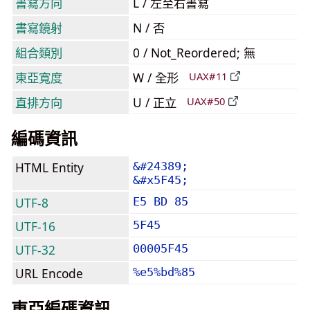
書寫方向
L / 左至右書寫
書寫鏡射
N / 否
組合類別
0 / Not_Reordered; 無
東亞寬度
W / 全形
UAX#11
直排方向
U / 正立
UAX#50
編碼資訊
HTML Entity
&#24389;
&#x5F45;
UTF-8
E5 BD 85
UTF-16
5F45
UTF-32
00005F45
URL Encode
%e5%bd%85
東亞編碼資訊