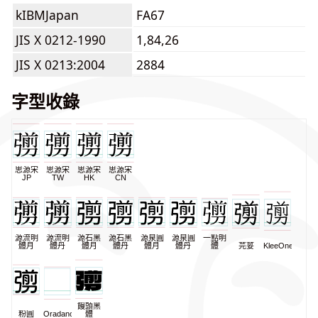
kIBMJapan
FA67
JIS X 0212-1990
1,84,26
JIS X 0213:2004
2884
字型收錄
思源宋
思源宋
思源宋
思源宋
JP
TW
HK
CN
源流明
源流明
源石黑
源石黑
源泉圓
源泉圓
一點明
體月
體丹
體月
體丹
體月
體丹
體
芫荽
KleeOne
饅頭黑
粉圓
Oradano
體