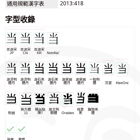
2013:418
通用規範漢字表
字型收錄
思源宋
思源宋
思源宋
JP
CN
KR
NomNaTong
源流明
源流明
源石黑
源石黑
源泉圓
源泉圓
一點明
體月
體丹
體月
體丹
體月
體丹
體
芫荽
KleeOne
俐方體
精品點
匯文明
得意
饅頭黑
粉圓
11
陣7
朝體
Oradano
黑
體
凝書
激燃