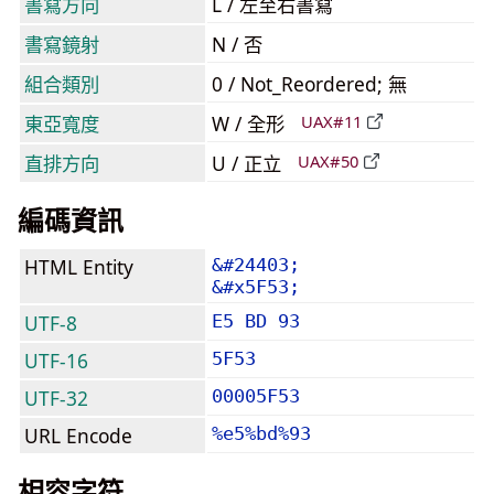
書寫方向
L / 左至右書寫
書寫鏡射
N / 否
組合類別
0 / Not_Reordered; 無
東亞寬度
W / 全形
UAX#11
直排方向
U / 正立
UAX#50
編碼資訊
HTML Entity
&#24403;
&#x5F53;
UTF-8
E5 BD 93
UTF-16
5F53
UTF-32
00005F53
URL Encode
%e5%bd%93
相容字符