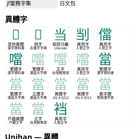
jf當務字集
日文包
異體字
𢑐
𪠽
当
㓥
儅
其他異體
例字
相容分離
異用字
異用字
漢字資料庫
古僮字字典
Unicode
入管正字
入管正字
噹
噹
噹
噹
當
繁體字
繁體字
正字
異用字
繁體字
漢字資料庫
漢語大字典
台灣教育部
入管正字
漢字資料庫
當
當
當
當
當
繁體字
正體字
異體字
異體字
舊字體
漢語大字典
漢語大字典
JIS X 0212
JIS X 0213
常用漢字表
當
當
裆
戶籍異體
正字
異用字
戶籍文字
台灣教育部
入管正字
Unihan — 異體