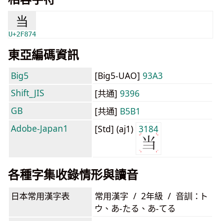
当
U+2F874
東亞編碼資訊
Big5
[Big5-UAO]
93A3
Shift_JIS
[共通]
9396
GB
[共通]
B5B1
Adobe-Japan1
[Std] (aj1)
3184
各種字集收錄情形與讀音
日本常用漢字表
常用漢字 / 2年級 / 音訓：ト
ウ、あ-たる、あ-てる