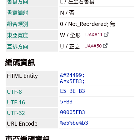
書寫方向
L / 左至右書寫
書寫鏡射
N / 否
組合類別
0 / Not_Reordered; 無
東亞寬度
W / 全形
UAX#11
直排方向
U / 正立
UAX#50
編碼資訊
HTML Entity
&#24499;
&#x5FB3;
UTF-8
E5 BE B3
UTF-16
5FB3
UTF-32
00005FB3
URL Encode
%e5%be%b3
東亞編碼資訊