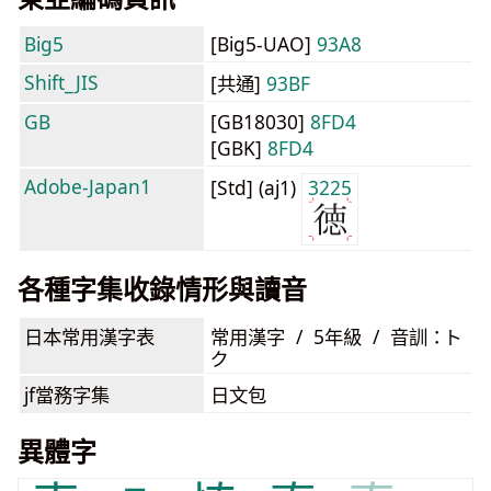
Big5
[Big5-UAO]
93A8
Shift_JIS
[共通]
93BF
GB
[GB18030]
8FD4
[GBK]
8FD4
Adobe-Japan1
[Std] (aj1)
3225
各種字集收錄情形與讀音
日本常用漢字表
常用漢字 / 5年級 / 音訓：ト
ク
jf當務字集
日文包
異體字