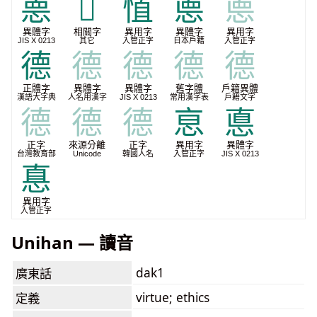
𢛳
𭲓
㥀
㥁
㥁
異體字
相關字
異用字
異體字
異用字
JIS X 0213
其它
入管正字
日本戶籍
入管正字
德
德
德
德
德
正體字
異體字
異體字
舊字體
戶籍異體
漢語大字典
人名用漢字
JIS X 0213
常用漢字表
戶籍文字
德
德
德
恴
悳
正字
來源分離
正字
異用字
異體字
台灣教育部
Unicode
韓國人名
入管正字
JIS X 0213
惪
異用字
入管正字
Unihan — 讀音
dak1
廣東話
virtue; ethics
定義