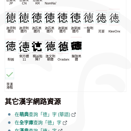
思源宋
思源宋
思源宋
JP
CN
KR
NomNaTong
源流明
源流明
源石黑
源石黑
源泉圓
源泉圓
一點明
體月
體丹
體月
體丹
體月
體丹
體
芫荽
KleeOne
俐方體
精品點
匯文明
饅頭黑
粉圓
11
陣7
朝體
Oradano
體
李漢
港楷
其它漢字網路資源
在
萌典
查詢「徳」字 (華語)
在
全字庫
查詢「徳」字
在
漢典
查詢「徳」字