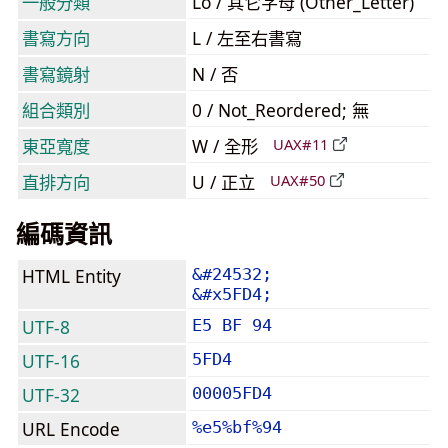
一般分類
Lo / 其它字母 (Other_Letter)
書寫方向
L / 左至右書寫
書寫鏡射
N / 否
組合類別
0 / Not_Reordered; 無
東亞寬度
W / 全形
UAX#11
直排方向
U / 正立
UAX#50
編碼資訊
HTML Entity
&#24532;
&#x5FD4;
UTF-8
E5 BF 94
UTF-16
5FD4
UTF-32
00005FD4
URL Encode
%e5%bf%94