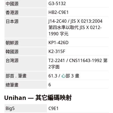
G3-5132
中國源
HB2-C9E1
香港源
J14-2C40 / JIS X 0213:2004
日本源
第四水準以取代 JIS X 0212-
1990 字元
KP1-426D
朝鮮源
K2-315F
韓國源
台灣源
T2-2241 / CNS11643-1992 第
2字面
部首 . 筆畫
61.3 /
⼼
部 3 畫
6
總筆畫
Unihan — 其它編碼映射
Big5
C9E1