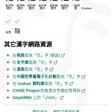
源流明
源流明
源石黑
源石黑
源泉圓
源泉圓
一點明
體月
體丹
體月
體丹
體月
體丹
體
Oradano
蘭陽
金萱
明體
其它漢字網路資源
在
萌典
查詢「忔」字 (華語)
在
全字庫
查詢「忔」字
在
漢典
查詢「忔」字
在
中國哲學書電子化計劃
查詢「忔」字
在
Unihan 資料庫
查詢「忔」字
CHISE Project
的表意文字描述等資料
GlyphWiki
上的「u5fd4」
關於本站
｜
關於字碼資料庫