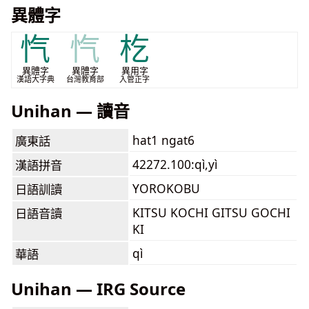
異體字
忾
忾
杚
異體字
異體字
異用字
漢語大字典
台灣教育部
入管正字
Unihan — 讀音
hat1 ngat6
廣東話
42272.100:qì,yì
漢語拼音
YOROKOBU
日語訓讀
KITSU KOCHI GITSU GOCHI
日語音讀
KI
qì
華語
Unihan — IRG Source