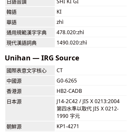
SHI KI GI
日語音讀
KI
韓語
zhì
華語
478.020:zhì
通用規範漢字字典
1490.020:zhì
現代漢語詞典
Unihan — IRG Source
CT
國際表意文字核心
G0-6265
中國源
HB2-CADB
香港源
J14-2C42 / JIS X 0213:2004
日本源
第四水準以取代 JIS X 0212-
1990 字元
KP1-4271
朝鮮源