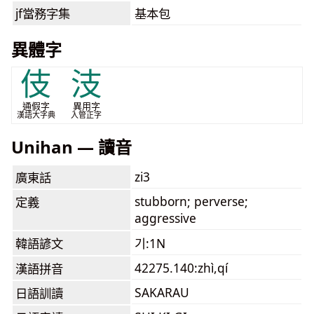
jf當務字集
基本包
異體字
伎
汥
通假字
異用字
漢語大字典
入管正字
Unihan — 讀音
zi3
廣東話
stubborn; perverse;
定義
aggressive
韓語諺文
기:1N
42275.140:zhì,qí
漢語拼音
SAKARAU
日語訓讀