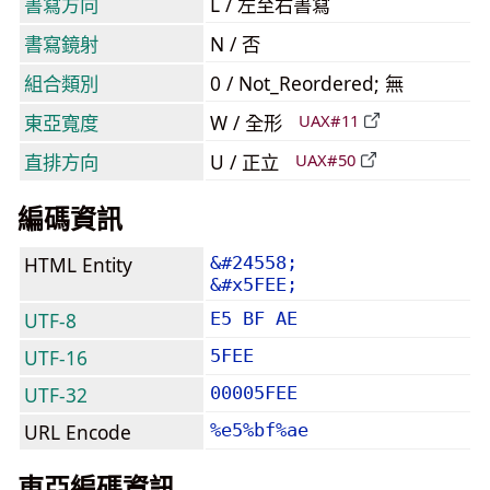
書寫方向
L / 左至右書寫
書寫鏡射
N / 否
組合類別
0 / Not_Reordered; 無
東亞寬度
W / 全形
UAX#11
直排方向
U / 正立
UAX#50
編碼資訊
HTML Entity
&#24558;
&#x5FEE;
UTF-8
E5 BF AE
UTF-16
5FEE
UTF-32
00005FEE
URL Encode
%e5%bf%ae
東亞編碼資訊