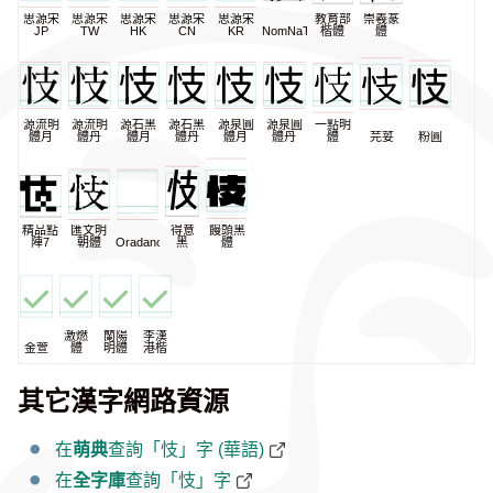
思源宋
思源宋
思源宋
思源宋
思源宋
教育部
崇羲篆
JP
TW
HK
CN
KR
NomNaTong
楷體
體
源流明
源流明
源石黑
源石黑
源泉圓
源泉圓
一點明
體月
體丹
體月
體丹
體月
體丹
體
芫荽
粉圓
精品點
匯文明
得意
饅頭黑
陣7
朝體
Oradano
黑
體
激燃
蘭陽
李漢
金萱
體
明體
港楷
其它漢字網路資源
在
萌典
查詢「忮」字 (華語)
在
全字庫
查詢「忮」字