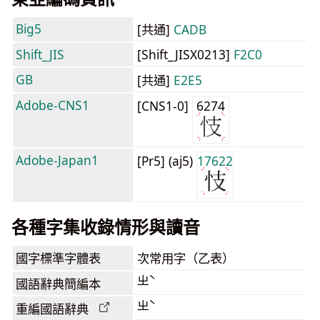
Big5
[共通]
CADB
Shift_JIS
[Shift_JISX0213]
F2C0
GB
[共通]
E2E5
Adobe-CNS1
[CNS1-0]
6274
Adobe-Japan1
[Pr5] (aj5)
17622
各種字集收錄情形與讀音
國字標準字體表
次常用字（乙表）
ㄓˋ
國語辭典簡編本
ㄓˋ
重編國語辭典