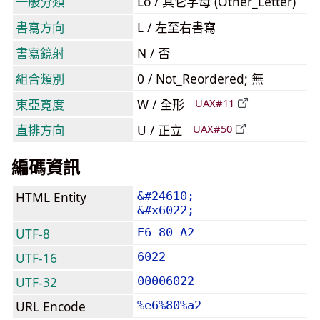
一般分類
Lo / 其它字母 (Other_Letter)
書寫方向
L / 左至右書寫
書寫鏡射
N / 否
組合類別
0 / Not_Reordered; 無
東亞寬度
W / 全形
UAX#11
直排方向
U / 正立
UAX#50
編碼資訊
HTML Entity
&#24610;
&#x6022;
UTF-8
E6 80 A2
UTF-16
6022
UTF-32
00006022
URL Encode
%e6%80%a2