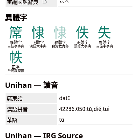
ㄊㄨˊ
重編國語辭典
異體字
𥱊
㥆
㥆
佚
失
異體字
正體字
異體字
正體字
異體字
古僮字字典
漢語大字典
台灣教育部
漢語大字典
古僮字字典
帙
正字
台灣教育部
Unihan — 讀音
dat6
廣東話
42286.050:tū,dié,tuì
漢語拼音
tū
華語
Unihan — IRG Source