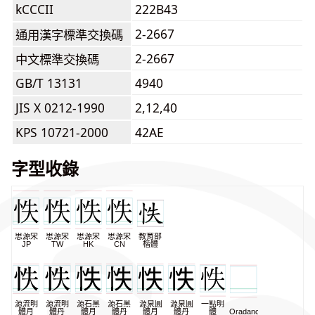
kCCCII
222B43
2-2667
通用漢字標準交換碼
2-2667
中文標準交換碼
GB/T 13131
4940
JIS X 0212-1990
2,12,40
KPS 10721-2000
42AE
字型收錄
思源宋
思源宋
思源宋
思源宋
教育部
JP
TW
HK
CN
楷體
源流明
源流明
源石黑
源石黑
源泉圓
源泉圓
一點明
體月
體丹
體月
體丹
體月
體丹
體
Oradano