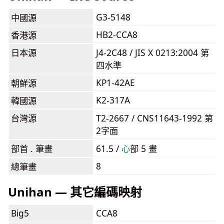
G3-5148
中國源
HB2-CCA8
香港源
日本源
J4-2C48 / JIS X 0213:2004 第
四水準
KP1-42AE
朝鮮源
K2-317A
韓國源
台灣源
T2-2667 / CNS11643-1992 第
2字面
部首 . 筆畫
61.5 /
⼼
部 5 畫
8
總筆畫
Unihan — 其它編碼映射
Big5
CCA8