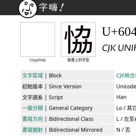
恊
U+60
CJK UN
GlyphWiki
裝置上的字型
文字區域
| Block
CJK統合表
初始版本
| Since Version
Unicod
Han
文字語系
| Script
一般分類
| General Category
Lo / 其它
書寫方向
| Bidirectional Class
L / 左
書寫鏡射
| Bidirectional Mirrored
N / 否