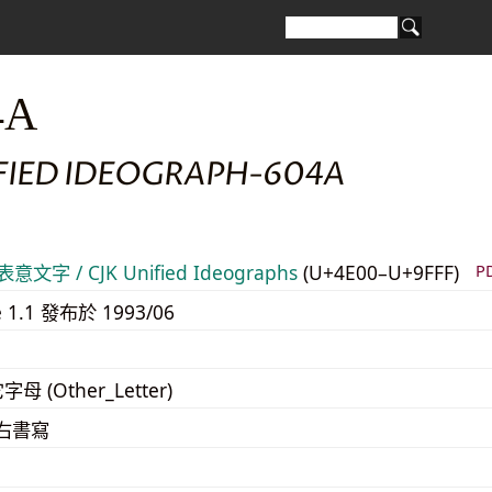
4A
IFIED IDEOGRAPH-604A
意文字 / CJK Unified Ideographs
(U+4E00–U+9FFF)
P
e 1.1 發布於 1993/06
字母 (Other_Letter)
至右書寫