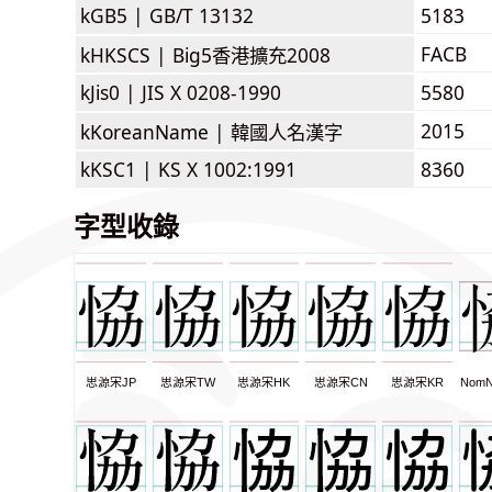
kGB5 |
GB/T 13132
5183
FACB
kHKSCS |
Big5香港擴充2008
kJis0 |
JIS X 0208-1990
5580
2015
kKoreanName |
韓國人名漢字
kKSC1 |
KS X 1002:1991
8360
字型收錄
思源宋JP
思源宋TW
思源宋HK
思源宋CN
思源宋KR
NomN