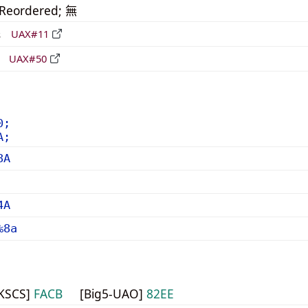
_Reordered; 無
形
UAX#11
立
UAX#50
0;
A;
8A
4A
%8a
HKSCS]
FACB
[Big5-UAO]
82EE