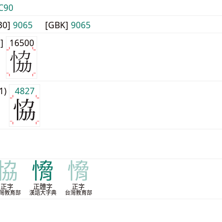
C90
30]
9065
[GBK]
9065
1]
16500
j1)
4827
協
愶
愶
正字
正體字
正字
灣教育部
漢語大字典
台灣教育部