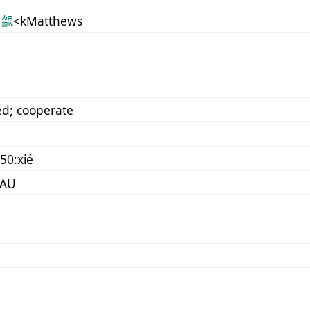
 勰
<kMatthews
ed; cooperate
50:xié
 AU