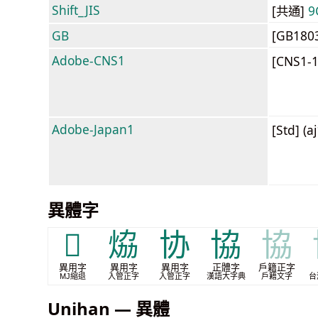
Shift_JIS
[共通]
9
GB
[GB180
Adobe-CNS1
[CNS1-
Adobe-Japan1
[Std] (a
異體字
𭜴
㶸
协
協
協
異用字
異用字
異用字
正體字
戶籍正字
MJ縮退
入管正字
入管正字
漢語大字典
戶籍文字
台
Unihan — 異體