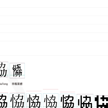
aTong
崇羲篆體