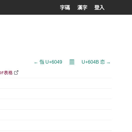
字碼
漢字
登入
𝄜
← 恉 U+6049
U+604B 恋 →
DF表格