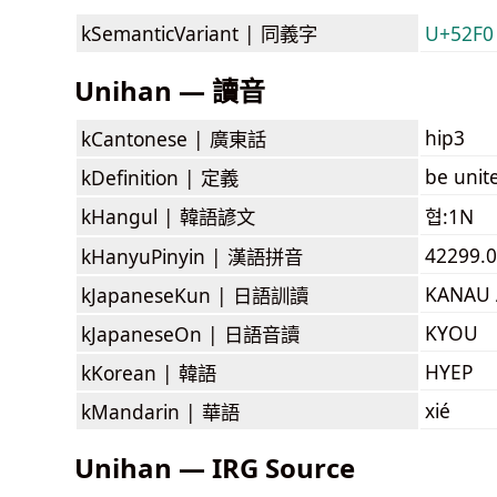
kSemanticVariant |
同義字
U+52F0
Unihan — 讀音
hip3
kCantonese |
廣東話
be unit
kDefinition |
定義
kHangul |
韓語諺文
협:1N
42299.0
kHanyuPinyin |
漢語拼音
KANAU
kJapaneseKun |
日語訓讀
KYOU
kJapaneseOn |
日語音讀
HYEP
kKorean |
韓語
xié
kMandarin |
華語
Unihan — IRG Source