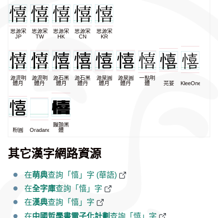
思源宋
思源宋
思源宋
思源宋
思源宋
JP
TW
HK
CN
KR
源流明
源流明
源石黑
源石黑
源泉圓
源泉圓
一點明
體月
體丹
體月
體丹
體月
體丹
體
芫荽
KleeOne
饅頭黑
粉圓
Oradano
體
其它漢字網路資源
在
萌典
查詢「憘」字 (華語)
在
全字庫
查詢「憘」字
在
漢典
查詢「憘」字
在
中國哲學書電子化計劃
查詢「憘」字