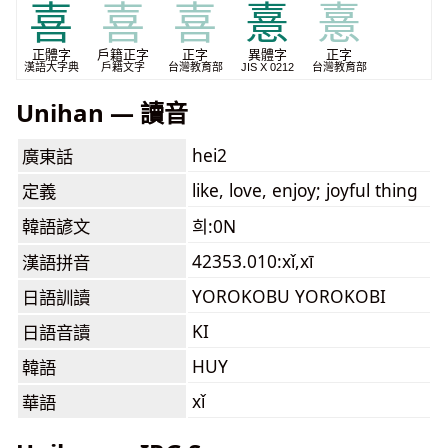
喜
喜
喜
憙
憙
正體字
戶籍正字
正字
異體字
正字
漢語大字典
戶籍文字
台灣教育部
JIS X 0212
台灣教育部
Unihan — 讀音
hei2
廣東話
like, love, enjoy; joyful thing
定義
韓語諺文
희:0N
42353.010:xǐ,xī
漢語拼音
YOROKOBU YOROKOBI
日語訓讀
KI
日語音讀
HUY
韓語
xǐ
華語