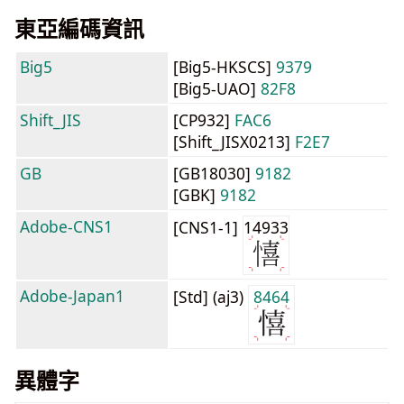
東亞編碼資訊
Big5
[Big5-HKSCS]
9379
[Big5-UAO]
82F8
Shift_JIS
[CP932]
FAC6
[Shift_JISX0213]
F2E7
GB
[GB18030]
9182
[GBK]
9182
Adobe-CNS1
[CNS1-1]
14933
Adobe-Japan1
[Std] (aj3)
8464
異體字