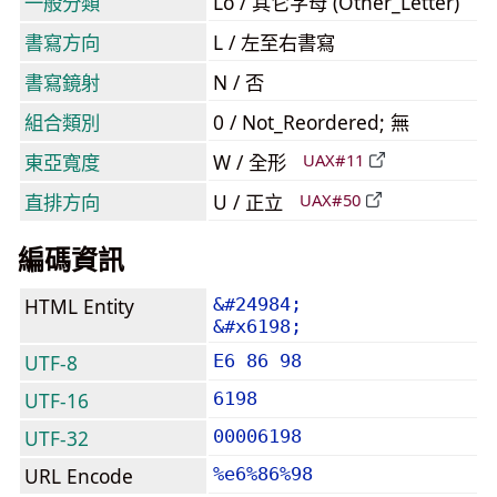
一般分類
Lo / 其它字母 (Other_Letter)
書寫方向
L / 左至右書寫
書寫鏡射
N / 否
組合類別
0 / Not_Reordered; 無
東亞寬度
W / 全形
UAX#11
直排方向
U / 正立
UAX#50
編碼資訊
HTML Entity
&#24984;
&#x6198;
UTF-8
E6 86 98
UTF-16
6198
UTF-32
00006198
URL Encode
%e6%86%98