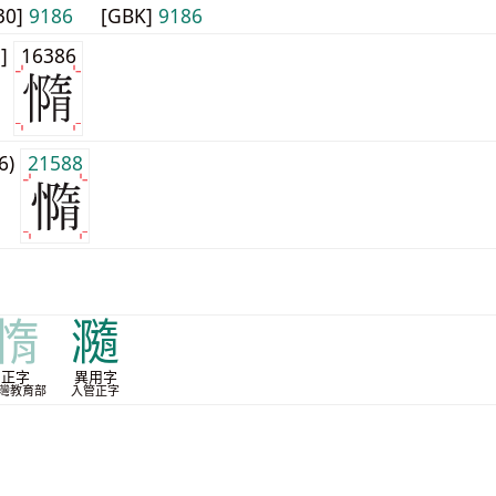
30]
9186
[GBK]
9186
1]
16386
j6)
21588
惰
瀡
正字
異用字
灣教育部
入管正字