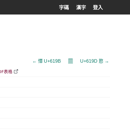
字碼
漢字
登入
𝄜
← 憛 U+619B
U+619D 憝 →
DF表格