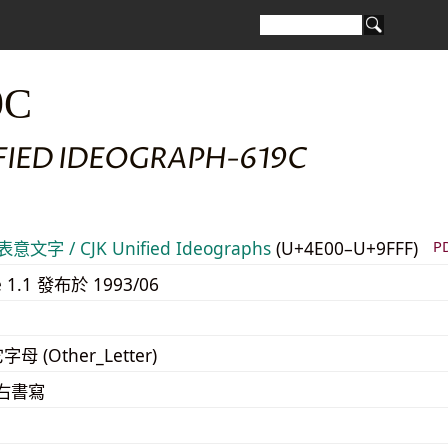
9C
FIED IDEOGRAPH-619C
意文字 / CJK Unified Ideographs
(U+4E00–U+9FFF)
P
e 1.1 發布於 1993/06
字母 (Other_Letter)
至右書寫