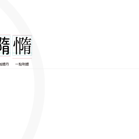
圓體丹
一點明體