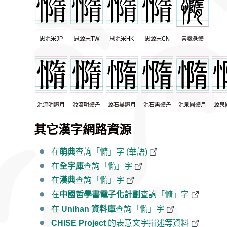
思源宋JP
思源宋TW
思源宋HK
思源宋CN
崇羲篆體
源流明體月
源流明體丹
源石黑體月
源石黑體丹
源泉圓體月
源泉
其它漢字網路資源
在
萌典
查詢「憜」字 (華語)
在
全字庫
查詢「憜」字
在
漢典
查詢「憜」字
在
中國哲學書電子化計劃
查詢「憜」字
在
Unihan 資料庫
查詢「憜」字
CHISE Project
的表意文字描述等資料