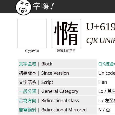
憜
U+61
CJK UNI
GlyphWiki
裝置上的字型
文字區域
| Block
CJK統合表
初始版本
| Since Version
Unicod
Han
文字語系
| Script
一般分類
| General Category
Lo / 其它
書寫方向
| Bidirectional Class
L / 左
書寫鏡射
| Bidirectional Mirrored
N / 否