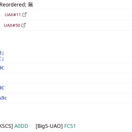
_Reordered; 無
形
UAX#11
立
UAX#50
8;
C;
9C
9C
%9c
HKSCS]
A0DD
[Big5-UAO]
FC51