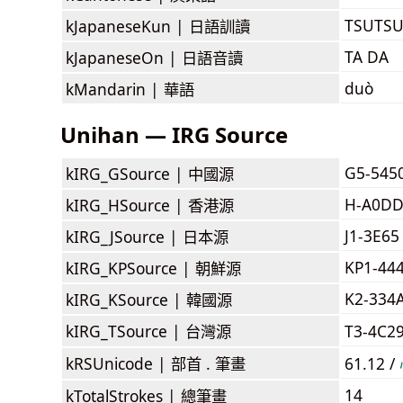
TSUTS
kJapaneseKun |
日語訓讀
TA DA
kJapaneseOn |
日語音讀
duò
kMandarin |
華語
Unihan — IRG Source
G5-545
kIRG_GSource |
中國源
H-A0D
kIRG_HSource |
香港源
J1-3E65
kIRG_JSource |
日本源
KP1-44
kIRG_KPSource |
朝鮮源
K2-334
kIRG_KSource |
韓國源
kIRG_TSource |
台灣源
T3-4C2
kRSUnicode |
部首 . 筆畫
61.12 /
14
kTotalStrokes |
總筆畫