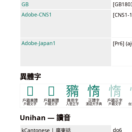
GB
[GB180
Adobe-CNS1
[CNS1-
Adobe-Japan1
[Pr6] (a
異體字
𡡙
𢢠
䝐
惰
惰
戶籍異體
戶籍異體
異用字
正體字
戶籍正字
戶籍文字
戶籍文字
入管正字
漢語大字典
戶籍文字
台
Unihan — 讀音
do6
kCantonese |
廣東話