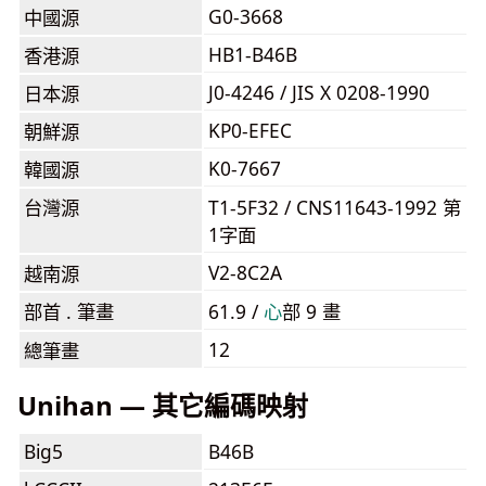
G0-3668
中國源
HB1-B46B
香港源
J0-4246 / JIS X 0208-1990
日本源
KP0-EFEC
朝鮮源
K0-7667
韓國源
台灣源
T1-5F32 / CNS11643-1992 第
1字面
V2-8C2A
越南源
部首 . 筆畫
61.9 /
⼼
部 9 畫
12
總筆畫
Unihan — 其它編碼映射
Big5
B46B