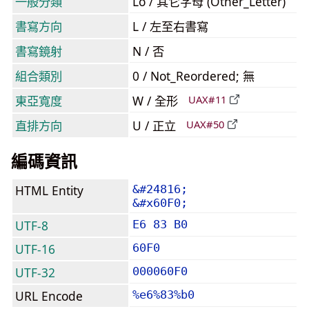
一般分類
Lo / 其它字母 (Other_Letter)
書寫方向
L / 左至右書寫
書寫鏡射
N / 否
組合類別
0 / Not_Reordered; 無
東亞寬度
W / 全形
UAX#11
直排方向
U / 正立
UAX#50
編碼資訊
HTML Entity
&#24816;
&#x60F0;
UTF-8
E6 83 B0
UTF-16
60F0
UTF-32
000060F0
URL Encode
%e6%83%b0