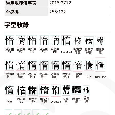
2013:2772
通用規範漢字表
253:122
全錄碼
字型收錄
思源宋
思源宋
思源宋
思源宋
思源宋
教育部
教育部
崇羲篆
JP
TW
HK
CN
KR
NomNaTong
楷體
隸書
體
源流明
源流明
源石黑
源石黑
源泉圓
源泉圓
一點明
體月
體丹
體月
體丹
體月
體丹
體
芫荽
KleeOne
辰宇
俐方體
精品點
匯文明
得意
饅頭黑
落雁
粉圓
11
陣7
朝體
Oradano
黑
體
體