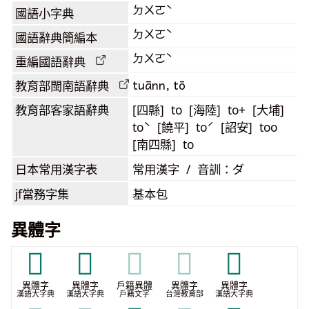
ㄉㄨㄛˋ
國語小字典
ㄉㄨㄛˋ
國語辭典簡編本
ㄉㄨㄛˋ
重編國語辭典
tuānn, tō
教育部閩南語
辭典
教育部客家語
辭典
[四縣] to [海陸] to+ [大埔]
toˋ [饒平] toˊ [詔安] too
[南四縣] to
日本常用漢字表
常用漢字 / 音訓：ダ
jf當務字集
基本包
異體字
𡡙
𢞑
𢞑
𢞑
𢡢
異體字
異體字
戶籍異體
異體字
異體字
漢語大字典
漢語大字典
戶籍文字
台灣教育部
漢語大字典