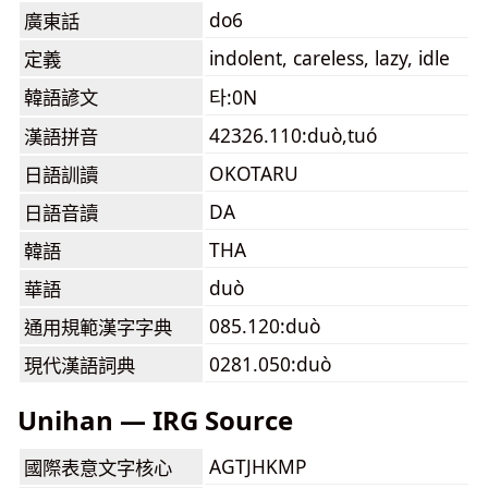
do6
廣東話
indolent, careless, lazy, idle
定義
韓語諺文
타:0N
42326.110:duò,tuó
漢語拼音
OKOTARU
日語訓讀
DA
日語音讀
THA
韓語
duò
華語
085.120:duò
通用規範漢字字典
0281.050:duò
現代漢語詞典
Unihan — IRG Source
AGTJHKMP
國際表意文字核心