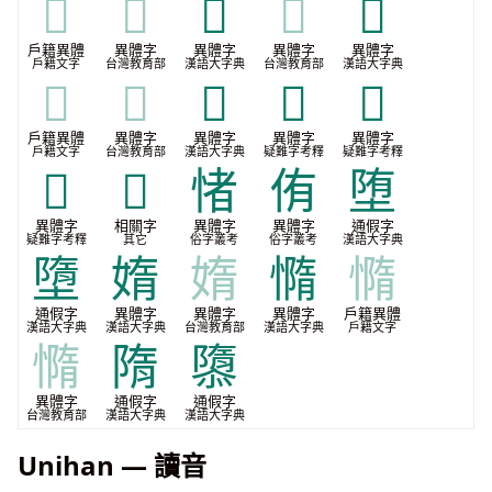
𢡢
𢡢
𢢠
𢢠
𢣖
戶籍異體
異體字
異體字
異體字
異體字
戶籍文字
台灣教育部
漢語大字典
台灣教育部
漢語大字典
𢣖
𢣖
𢣝
𤋨
𤌃
戶籍異體
異體字
異體字
異體字
異體字
戶籍文字
台灣教育部
漢語大字典
疑難字考釋
疑難字考釋
𤌕
𱀋
㥩
侑
堕
異體字
相關字
異體字
異體字
通假字
疑難字考釋
其它
俗字叢考
俗字叢考
漢語大字典
墮
媠
媠
憜
憜
通假字
異體字
異體字
異體字
戶籍異體
漢語大字典
漢語大字典
台灣教育部
漢語大字典
戶籍文字
憜
隋
隳
異體字
通假字
通假字
台灣教育部
漢語大字典
漢語大字典
Unihan — 讀音