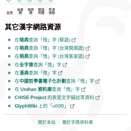
凝書
激燃
蘭陽
李漢
金萱
體
體
明體
港楷
其它漢字網路資源
在
萌典
查詢「惰」字 (華語)
在
萌典
查詢「惰」字 (台灣閩南語)
在
萌典
查詢「惰」字 (台灣客家語)
在
全字庫
查詢「惰」字
在
漢典
查詢「惰」字
在
中國哲學書電子化計劃
查詢「惰」字
在
Unihan 資料庫
查詢「惰」字
CHISE Project
的表意文字描述等資料
GlyphWiki
上的「u60f0」
關於本站
｜
關於字碼資料庫