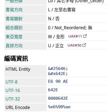
一般分類
Lo / 其它字母 (Other_Letter)
書寫方向
L / 左至右書寫
書寫鏡射
N / 否
組合類別
0 / Not_Reordered; 無
東亞寬度
W / 全形
UAX#11
直排方向
U / 正立
UAX#50
編碼資訊
HTML Entity
&#25646;
&#x642E;
UTF-8
E6 90 AE
UTF-16
642E
UTF-32
0000642E
URL Encode
%e6%90%ae