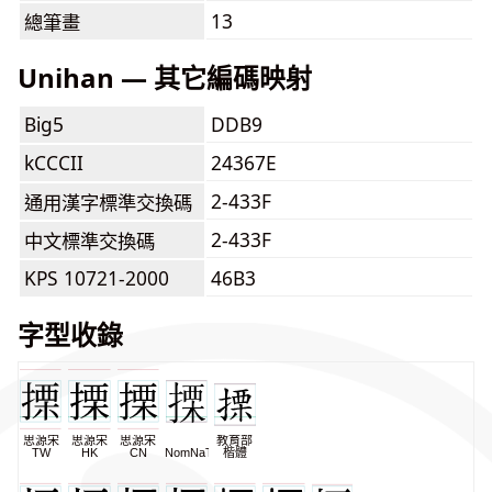
13
總筆畫
Unihan — 其它編碼映射
Big5
DDB9
kCCCII
24367E
2-433F
通用漢字標準交換碼
2-433F
中文標準交換碼
KPS 10721-2000
46B3
字型收錄
思源宋
思源宋
思源宋
教育部
TW
HK
CN
NomNaTong
楷體