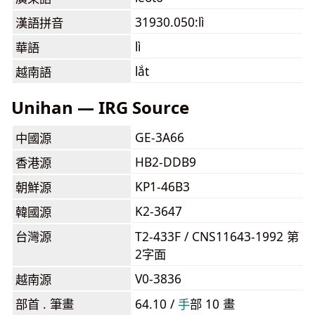
31930.050:lì
漢語拼音
lì
華語
lắt
越南語
Unihan — IRG Source
GE-3A66
中國源
HB2-DDB9
香港源
KP1-46B3
朝鮮源
K2-3647
韓國源
台灣源
T2-433F / CNS11643-1992 第
2字面
V0-3836
越南源
部首 . 筆畫
64.10 /
⼿
部 10 畫