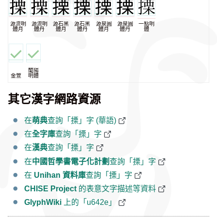
源流明
源流明
源石黑
源石黑
源泉圓
源泉圓
一點明
體月
體丹
體月
體丹
體月
體丹
體
蘭陽
金萱
明體
其它漢字網路資源
在
萌典
查詢「搮」字 (華語)
在
全字庫
查詢「搮」字
在
漢典
查詢「搮」字
在
中國哲學書電子化計劃
查詢「搮」字
在
Unihan 資料庫
查詢「搮」字
CHISE Project
的表意文字描述等資料
GlyphWiki
上的「u642e」