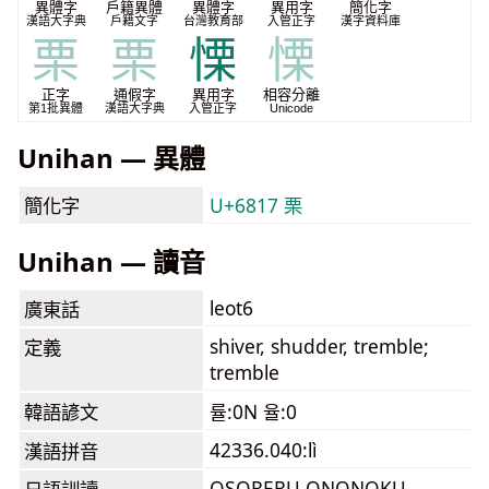
異體字
戶籍異體
異體字
異用字
簡化字
漢語大字典
戶籍文字
台灣教育部
入管正字
漢字資料庫
栗
栗
慄
慄
正字
通假字
異用字
相容分離
第1批異體
漢語大字典
入管正字
Unicode
Unihan — 異體
簡化字
U+6817 栗
Unihan — 讀音
leot6
廣東話
shiver, shudder, tremble;
定義
tremble
韓語諺文
률:0N 율:0
42336.040:lì
漢語拼音
OSORERU ONONOKU