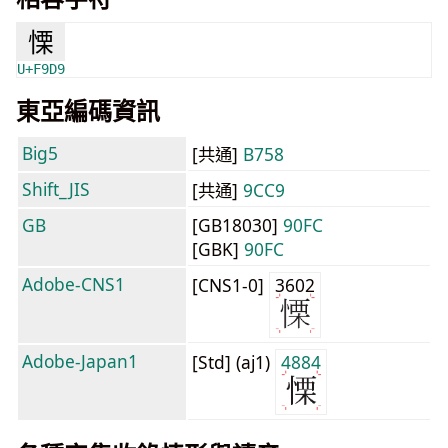
慄
U+F9D9
東亞編碼資訊
Big5
[共通]
B758
Shift_JIS
[共通]
9CC9
GB
[GB18030]
90FC
[GBK]
90FC
Adobe-CNS1
[CNS1-0]
3602
Adobe-Japan1
[Std] (aj1)
4884