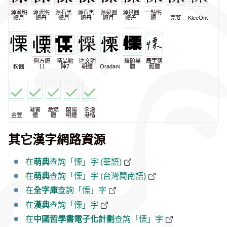
源流明
源流明
源石黑
源石黑
源泉圓
源泉圓
一點明
體月
體丹
體月
體丹
體月
體丹
體
芫荽
KleeOne
俐方體
精品點
匯文明
饅頭黑
辰宇落
粉圓
11
陣7
朝體
Oradano
體
雁體
凝書
激燃
蘭陽
李漢
金萱
體
體
明體
港楷
其它漢字網路資源
在
萌典
查詢「慄」字 (華語)
在
萌典
查詢「慄」字 (台灣閩南語)
在
全字庫
查詢「慄」字
在
漢典
查詢「慄」字
在
中國哲學書電子化計劃
查詢「慄」字