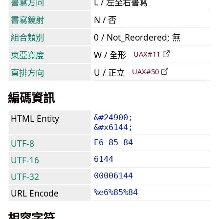
書寫方向
L / 左至右書寫
書寫鏡射
N / 否
組合類別
0 / Not_Reordered; 無
東亞寬度
W / 全形
UAX#11
直排方向
U / 正立
UAX#50
編碼資訊
HTML Entity
&#24900;
&#x6144;
UTF-8
E6 85 84
UTF-16
6144
UTF-32
00006144
URL Encode
%e6%85%84
相容字符