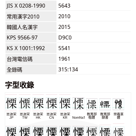
JIS X 0208-1990
5643
2010
常用漢字2010
2015
韓國人名漢字
KPS 9566-97
D9C0
KS X 1001:1992
5541
1961
台灣電信碼
315:134
全錄碼
字型收錄
思源宋
思源宋
思源宋
思源宋
思源宋
教育部
教育部
崇羲篆
JP
TW
HK
CN
KR
NomNaTong
楷體
隸書
體