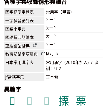
各種字集收錄情形與讀音
國字標準字體表
常用字（甲表）
ㄌㄧˋ
一字多音審訂表
ㄌㄧˋ
國語小字典
ㄌㄧˋ
國語辭典簡編本
ㄌㄧˋ
重編國語辭典
la̍k, lik
教育部閩南語
辭典
日本常用漢字表
常用漢字 (2010年加入) / 音
訓：リツ
jf當務字集
基本包
異體字
𢢙
𢢙
𢢙
搮
栗