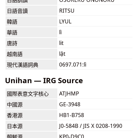
日語訓讀
RITSU
日語音讀
LYUL
韓語
lì
華語
lit
唐詩
lật
越南語
0697.071:lì
現代漢語詞典
Unihan — IRG Source
ATJHMP
國際表意文字核心
GE-3948
中國源
HB1-B758
香港源
J0-584B / JIS X 0208-1990
日本源
KP0-D9C0
朝鮮源