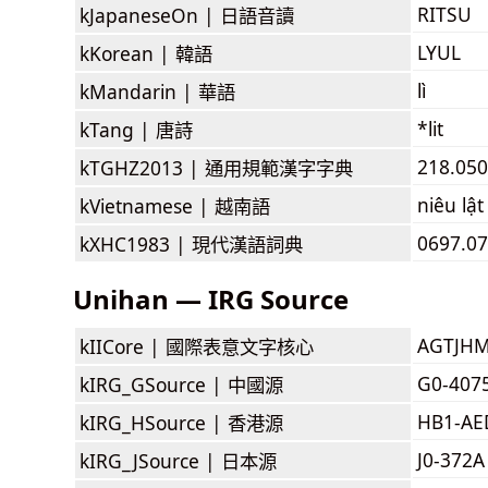
RITSU
kJapaneseOn |
日語音讀
LYUL
kKorean |
韓語
lì
kMandarin |
華語
*lit
kTang |
唐詩
218.050:
kTGHZ2013 |
通用規範漢字字典
niêu lật
kVietnamese |
越南語
0697.070
kXHC1983 |
現代漢語詞典
Unihan — IRG Source
AGTJH
kIICore |
國際表意文字核心
G0-407
kIRG_GSource |
中國源
HB1-AE
kIRG_HSource |
香港源
J0-372A
kIRG_JSource |
日本源