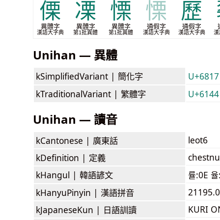
傈
凓
慄
慄
歷
異體字
異體字
異體字
通假字
通假字
漢語大字典
第1批異體
第1批異體
漢語大字典
漢語大字典
漢
Unihan — 異體
kSimplifiedVariant |
簡化字
U+6817
kTraditionalVariant |
繁體字
U+6144
Unihan — 讀音
leot6
kCantonese |
廣東話
chestnu
kDefinition |
定義
kHangul |
韓語諺文
률:0E 율
21195.09
kHanyuPinyin |
漢語拼音
KURI 
kJapaneseKun |
日語訓讀