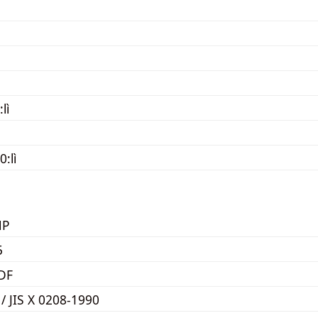
lì
:lì
MP
5
DF
 / JIS X 0208-1990