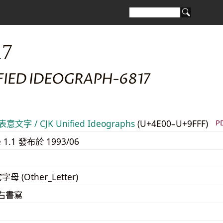
17
FIED IDEOGRAPH-6817
意文字 / CJK Unified Ideographs
(U+4E00–U+9FFF)
P
e 1.1 發布於 1993/06
字母 (Other_Letter)
至右書寫