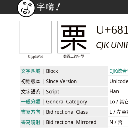
栗
U+68
CJK UNI
GlyphWiki
裝置上的字型
文字區域
| Block
CJK統合表
初始版本
| Since Version
Unicod
Han
文字語系
| Script
一般分類
| General Category
Lo / 其它
書寫方向
| Bidirectional Class
L / 左
書寫鏡射
| Bidirectional Mirrored
N / 否