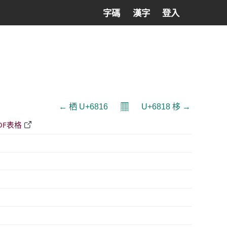
字碼
漢字
登入
𝄜
← 栖 U+6816
U+6818 栘 →
DF表格