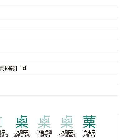
[南四縣] lid

㮚
㮚
㮚
䔁
體字
異體字
戶籍異體
異體字
異用字
教育部
漢語大字典
戶籍文字
台灣教育部
入管正字