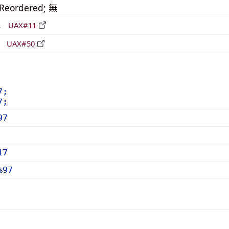
_Reordered; 無
形
UAX#11
立
UAX#50
7;
7;
97
17
%97