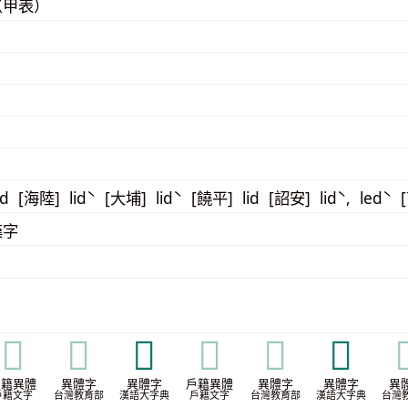
（甲表）
id [海陸] lidˋ [大埔] lidˋ [饒平] lid [詔安] lidˋ, ledˋ 
漢字
𣗴
𣗴
𣡷
𣡷
𣡷
𣡼

戶籍異體
異體字
異體字
戶籍異體
異體字
異體字
異
戶籍文字
台灣教育部
漢語大字典
戶籍文字
台灣教育部
漢語大字典
台灣