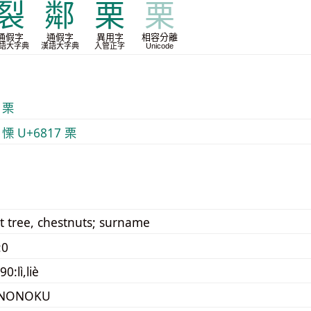
裂
鄰
栗
栗
通假字
通假字
異用字
相容分離
語大字典
漢語大字典
入管正字
Unicode
 栗
 慄
U+6817 栗
t tree, chestnuts; surname
:0
0:lì,liè
ONONOKU