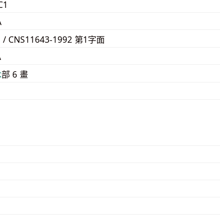
C1
A
3 / CNS11643-1992 第1字面
A
⽊
部 6 畫