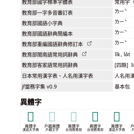
教育部
國字標準字體表
常用字
ㄌㄧˋ
教育部
一字多音審訂表
ㄌㄧˋ
教育部
國語小字典
ㄌㄧˋ
教育部
國語辭典簡編本
ㄌㄧˋ
教育部
重編國語辭典
修訂本
li̍k, la̍t
教育部閩南語
常用詞
辭典
教育部客家語
常用詞
辭典
[四縣] l
日本常用漢字表
、人名用漢字表
人名用
jf當務字集
v0.9
基本包
異體字
𡨓
𡨓
𡨓
𣓨
𣗴
異體字
戶籍異體
異體字
異體字
異體字
漢語大字典
戶籍文字
台灣教育部
台灣教育部
漢語大字典