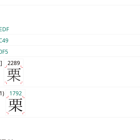
EDF
C49
0F5
0]
2289
j1)
1792