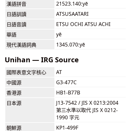
21523.140:yē
漢語拼音
ATSUSAATARI
日語訓讀
ETSU OCHI ATSU ACHI
日語音讀
yē
華語
1345.070:yē
現代漢語詞典
Unihan — IRG Source
AT
國際表意文字核心
G3-477C
中國源
HB1-B77B
香港源
J13-7542 / JIS X 0213:2004
日本源
第三水準以取代 JIS X 0212-
1990 字元
KP1-499F
朝鮮源