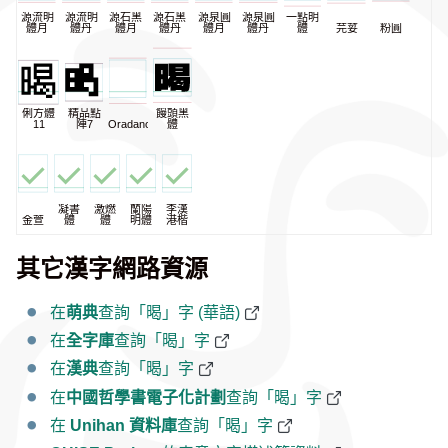
源流明
源流明
源石黑
源石黑
源泉圓
源泉圓
一點明
體月
體丹
體月
體丹
體月
體丹
體
芫荽
粉圓
俐方體
精品點
饅頭黑
11
陣7
Oradano
體
凝書
激燃
蘭陽
李漢
金萱
體
體
明體
港楷
其它漢字網路資源
在
萌典
查詢「暍」字 (華語)
在
全字庫
查詢「暍」字
在
漢典
查詢「暍」字
在
中國哲學書電子化計劃
查詢「暍」字
在
Unihan 資料庫
查詢「暍」字