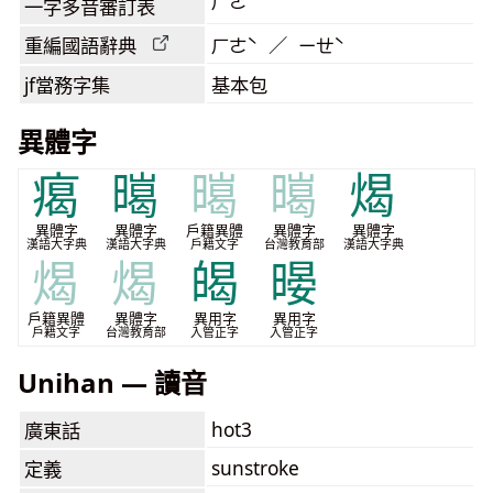
ㄏㄜˋ
一字多音審訂表
重編國語辭典
ㄏㄜˋ ／ ㄧㄝˋ
jf當務字集
基本包
異體字
𤸎
㬞
㬞
㬞
㷎
異體字
異體字
戶籍異體
異體字
異體字
漢語大字典
漢語大字典
戶籍文字
台灣教育部
漢語大字典
㷎
㷎
㿣
暥
戶籍異體
異體字
異用字
異用字
戶籍文字
台灣教育部
入管正字
入管正字
Unihan — 讀音
hot3
廣東話
sunstroke
定義