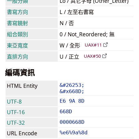
一般分類
Lo / 其它字母 (Other_Letter)
書寫方向
L / 左至右書寫
書寫鏡射
N / 否
組合類別
0 / Not_Reordered; 無
東亞寬度
W / 全形
UAX#11
直排方向
U / 正立
UAX#50
編碼資訊
HTML Entity
&#26253;
&#x668D;
UTF-8
E6 9A 8D
UTF-16
668D
UTF-32
0000668D
URL Encode
%e6%9a%8d