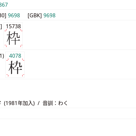
867
30]
9698
[GBK]
9698
1]
15738
j1)
4078
 (1981年加入) / 音訓：わく