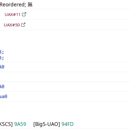
_Reordered; 無
形
UAX#11
立
UAX#50
8;
0;
A0
A0
%a0
HKSCS]
9A59
[Big5-UAO]
94FD