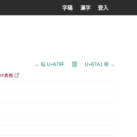
字碼
漢字
登入
𝄜
← 枟 U+679F
U+67A1 枡 →
DF表格