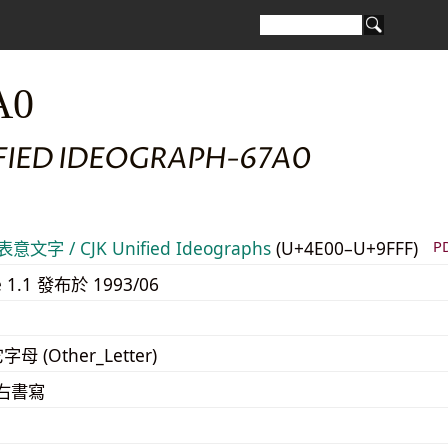
A0
IFIED IDEOGRAPH-67A0
意文字 / CJK Unified Ideographs
(U+4E00–U+9FFF)
P
e 1.1 發布於 1993/06
字母 (Other_Letter)
至右書寫