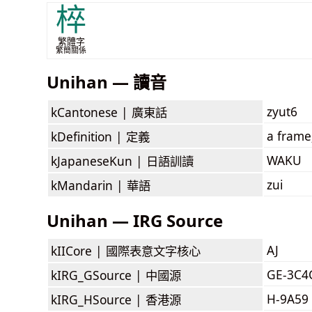
椊
繁體字
繁簡關係
Unihan — 讀音
zyut6
kCantonese |
廣東話
a frame;
kDefinition |
定義
WAKU
kJapaneseKun |
日語訓讀
zui
kMandarin |
華語
Unihan — IRG Source
AJ
kIICore |
國際表意文字核心
GE-3C4
kIRG_GSource |
中國源
H-9A59
kIRG_HSource |
香港源