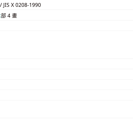
/ JIS X 0208-1990
⽊
部 4 畫