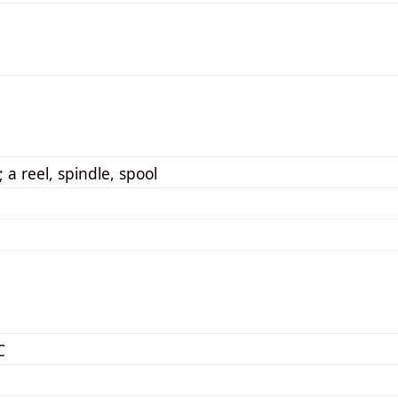
 a reel, spindle, spool
C