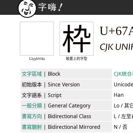
枠
U+67
CJK UN
GlyphWiki
裝置上的字型
文字區域
| Block
CJK統合表
初始版本
| Since Version
Unicod
Han
文字語系
| Script
一般分類
| General Category
Lo / 其它
書寫方向
| Bidirectional Class
L / 左
書寫鏡射
| Bidirectional Mirrored
N / 否