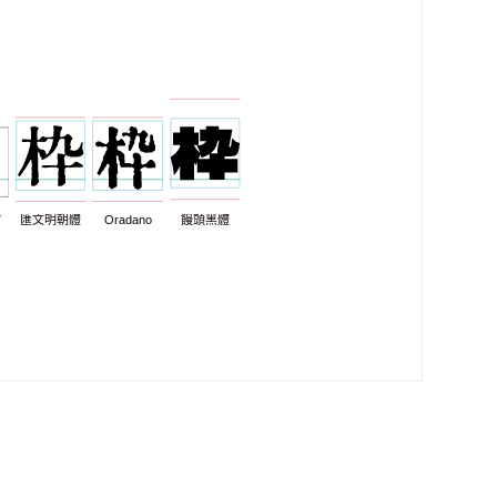
7
匯文明朝體
Oradano
饅頭黑體