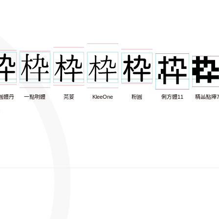
圓體丹
一點明體
芫荽
KleeOne
粉圓
俐方體11
精品點陣