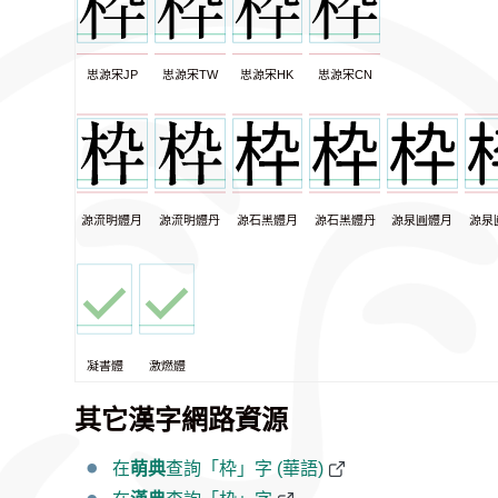
思源宋JP
思源宋TW
思源宋HK
思源宋CN
源流明體月
源流明體丹
源石黑體月
源石黑體丹
源泉圓體月
源泉
凝書體
激燃體
其它漢字網路資源
在
萌典
查詢「枠」字 (華語)